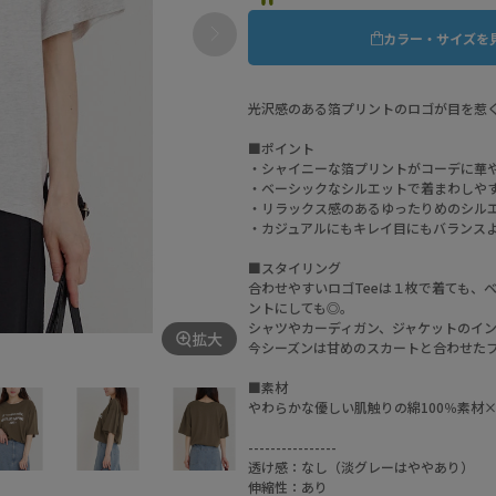
カラー・サイズを
光沢感のある箔プリントのロゴが目を惹
■ポイント
・シャイニーな箔プリントがコーデに華
・ベーシックなシルエットで着まわしや
・リラックス感のあるゆったりめのシル
・カジュアルにもキレイ目にもバランス
■スタイリング
合わせやすいロゴTeeは１枚で着ても、
ントにしても◎。
シャツやカーディガン、ジャケットのイ
拡大
今シーズンは甘めのスカートと合わせた
■素材
やわらかな優しい肌触りの綿100％素材
----------------
透け感：なし（淡グレーはややあり）
伸縮性：あり