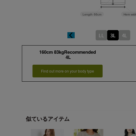
Length
66cm
Hem wid
LL
3L
4L
160cm 83kgRecommended
4L
Find out more on your body type