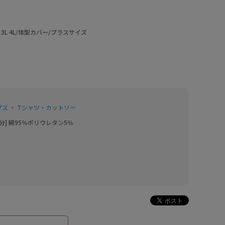
 3L 4L/体型カバー/プラスサイズ
プス ・ Tシャツ・カットソー
部分] 綿95％ポリウレタン5％