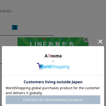
th
30.5cm