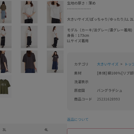
生地の厚さ：薄め
----------------
大きいサイズ/ぽっちゃり/ゆったり/LL 2L
モデル（カーキ/淡グレー/濃グレー着用)
身長：173cm
LLサイズ着用
カテゴリ
大きいサイズ
トッ
素材
[本体] 綿100％[リブ
洗濯表示
原産国
バングラデシュ
商品コード
25231628993
返品について
3L
4L