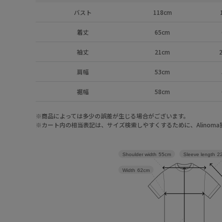
バスト
118cm
着丈
65cm
袖丈
21cm
肩幅
53cm
裾幅
58cm
※商品によっては多少の誤差が生じる場合がございます。
※カート内の相当表記は、サイズ検索しやすくするために、Alinom
Sleeve length
2
Shoulder width
55cm
Width
62cm