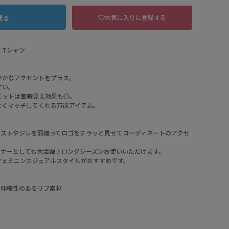
お気に入りに登録する
見る
くTシャツ
やかなアクセントをプラス。
すい。
エットは華奢見え効果も◎。
よくマッチしてくれる万能アイテム。
ベストやジレを羽織ってロゴをチラッと見せてコーディネートのアクセ
ンナーとしても大活躍♪ロングシーズンお使いいただけます。
フェミニンカジュアルスタイルがおすすめです。
51 カーキ
×伸縮性のあるリブ素材