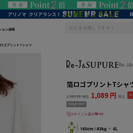
ション通販
ロゴプリントTシャツ
Re-J
箔ロゴプリントTシャ
1,089 円
45
1,969 円
税込
税込
SOLD OUT
5ポイント還元
4件
160cm / 83kg
4L