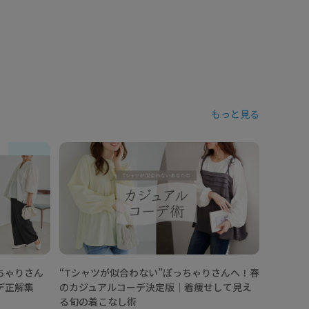
もっと見る
【202
ニックコ
なし術
ちゃりさん
“Tシャツが似合わない”ぽっちゃりさんへ！春
デ正解集
のカジュアルコーデ決定版│着痩せして見え
る旬の着こなし術