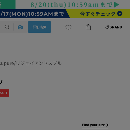
詳細検索
BRAND
&supure/リジェイアンドスプル
ツ
%OFF
Find your size