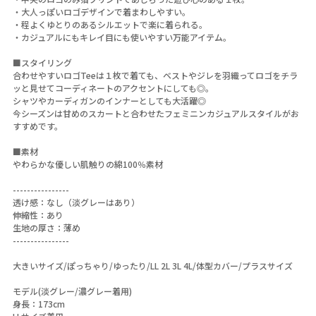
・大人っぽいロゴデザインで着まわしやすい。
・程よくゆとりのあるシルエットで楽に着られる。
・カジュアルにもキレイ目にも使いやすい万能アイテム。
■スタイリング
合わせやすいロゴTeeは１枚で着ても、ベストやジレを羽織ってロゴをチラ
ッと見せてコーディネートのアクセントにしても◎。
シャツやカーディガンのインナーとしても大活躍◎
今シーズンは甘めのスカートと合わせたフェミニンカジュアルスタイルがお
すすめです。
■素材
やわらかな優しい肌触りの綿100％素材
----------------
透け感：なし（淡グレーはあり）
伸縮性：あり
生地の厚さ：薄め
----------------
大きいサイズ/ぽっちゃり/ゆったり/LL 2L 3L 4L/体型カバー/プラスサイズ
モデル(淡グレー/濃グレー着用)
身長：173cm