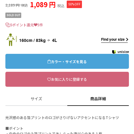
1,089 円
2,189 円
50%OFF
税込
税込
SOLD OUT
5ポイント還元
5件
Find your size
160cm / 83kg
4L
カラー・サイズを見る
お気に入りに登録する
サイズ
商品詳細
光沢感のある箔プリントのロゴがさりげないアクセントになるTシャツ
■ポイント
・中央のロゴのみ箔プリントであしらった遊び心のある１枚。