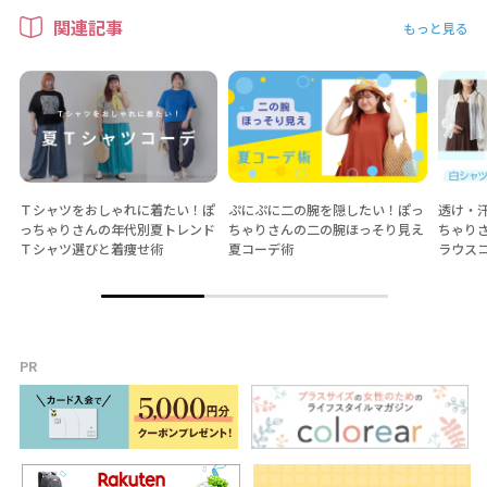
関連記事
もっと見る
Ｔシャツをおしゃれに着たい！ぽ
ぷにぷに二の腕を隠したい！ぽっ
透け・
っちゃりさんの年代別夏トレンド
ちゃりさんの二の腕ほっそり見え
ちゃり
Ｔシャツ選びと着痩せ術
夏コーデ術
ラウス
PR