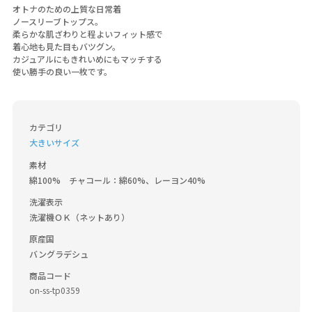
オトナのための上質な日常着
ノースリーブトップス。
柔らかな肌ざわりと程よいフィット感で
着心地も見た目もバツグン。
カジュアルにもきれいめにもマッチする
使い勝手の良い一枚です。
カテゴリ
大きいサイズ
素材
綿100%　チャコール：綿60%、レーヨン40%
洗濯表示
洗濯機ＯＫ（ネットあり）
原産国
バングラデシュ
商品コード
on-ss-tp0359