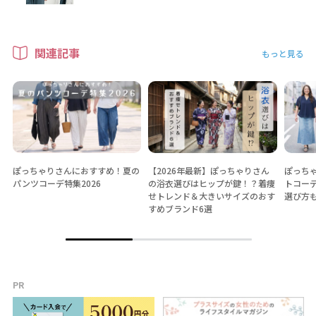
関連記事
もっと見る
ぽっちゃりさんにおすすめ！夏の
【2026年最新】ぽっちゃりさん
ぽっちゃ
パンツコーデ特集2026
の浴衣選びはヒップが鍵！？着痩
トコー
せトレンド＆大きいサイズのおす
選び方
すめブランド6選
PR