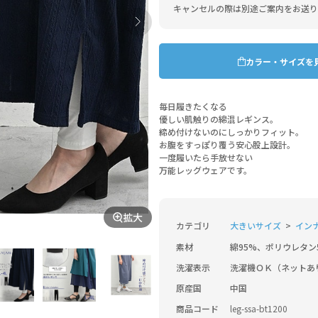
キャンセルの際は別途ご案内をお送り
カラー・サイズを
毎日履きたくなる
優しい肌触りの綿混レギンス。
締め付けないのにしっかりフィット。
お腹をすっぽり覆う安心股上設計。
一度履いたら手放せない
万能レッグウェアです。
拡大
カテゴリ
大きいサイズ
イン
素材
綿95%、ポリウレタン
洗濯表示
洗濯機ＯＫ（ネットあ
原産国
中国
商品コード
leg-ssa-bt1200