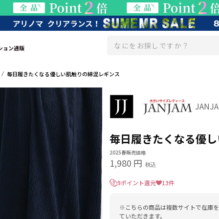
ション通販
毎日履きたくなる優しい肌触りの綿混レギンス
JAN
毎日履きたくなる優し
2025春販売価格
1,980 円
税込
9ポイント還元
13件
※こちらの商品は複数サイトで在庫を
ていただきます。