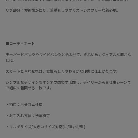
リブ部分：伸縮性があり、着脱もしやすくストレスフリーな着心地。
■コーディネート
テーパードパンツやワイドパンツと合わせて、きれいめカジュアルな着こな
しに。
スカートと合わせれば、女性らしくやわらかな印象に仕上がります。
シンプルなデザインでオンオフ問わず活躍し、デイリーからお仕事シーンま
で幅広く着回せる一枚です。
・袖口：半分ゴム仕様
・お手入れ方法：洗濯機可
・マルチサイズ/大きいサイズ対応(LL/3L/4L/5L)