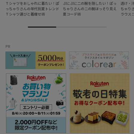
Ｔシャツをおしゃれに着たい！ぽ
ぷにぷに二の腕を隠したい！ぽっ
透け・
っちゃりさんの年代別夏トレンド
ちゃりさんの二の腕ほっそり見え
ちゃり
Ｔシャツ選びと着痩せ術
夏コーデ術
ラウス
PR