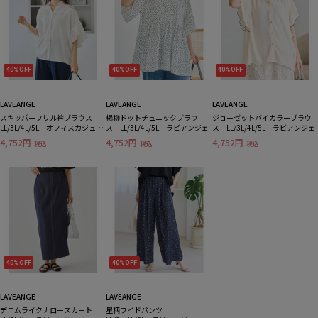
40%OFF
40%OFF
40%OFF
LAVEANGE
LAVEANGE
LAVEANGE
スキッパーフリル衿ブラウス
楊柳ドットチュニックブラウ
ジョーゼットバイカラーブラウ
LL/3L/4L/5L オフィスカジュア
ス LL/3L/4L/5L ラビアンジェ
ス LL/3L/4L/5L ラビアンジェ
ル ラビアンジェ
4,752円
4,752円
4,752円
税込
税込
税込
40%OFF
40%OFF
LAVEANGE
LAVEANGE
デニムライクナロースカート
星柄ワイドパンツ