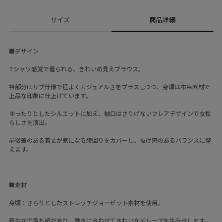
サイズ
商品詳細
■デザイン
Tシャツ感覚で着られる、きれいめ見えブラウス。
衿部分はリブ仕様で程よくカジュアルさをプラスしつつ、身頃は布帛素材で
上品な印象に仕上げています。
ゆったりとしたシルエットに加え、袖口はさりげないフレアデザインで女性
らしさを演出。
前後差のある着丈が気になる腰回りをカバーし、抜け感のあるバランスに整
えます。
■素材
身頃：さらりとしたストレッチジョーゼット素材を使用。
軽やかで落ち感があり、動きに合わせてきれいなドレープを生み出します。