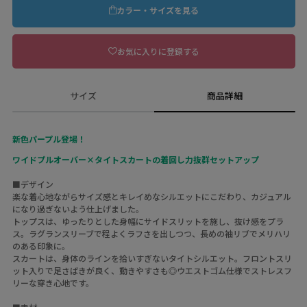
カラー・サイズを見る
お気に入りに登録する
サイズ
商品詳細
新色パープル登場！
ワイドプルオーバー×タイトスカートの着回し力抜群セットアップ
■デザイン
楽な着心地ながらサイズ感とキレイめなシルエットにこだわり、カジュアル
になり過ぎない
よう仕上げました。
トップスは、ゆったりとした身幅にサイドスリットを施し、抜け感をプラ
ス。ラグランスリーブで程よくラフさを出しつつ、長めの袖リブでメリハリ
のある印象に。
スカートは、身体のラインを拾いすぎないタイトシルエット。フロントスリ
ット入りで足さばきが良く、動きやすさも◎ウエストゴム仕様でストレスフ
リーな穿き心地です。