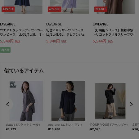
40%OFF
40%OFF
20%OFF
LAVEANGE
LAVEANGE
LAVEANGE
ウエストタックシアーサッカー
切替えギャザーワンピース
【好機能シリーズ】接触冷感｜
ワンピース LL/3L/4L/5L オン
LL/3L/4L/5L ラビアンジェ
トリコットフリルスリーブワン
オフ兼用 ラビアンジェ
ピース LL/3L/4L/5L きれい
5,940円
5,940円
5,544円
税込
税込
税込
め ラビアンジェ
再入荷