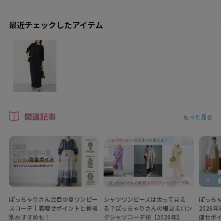
最近チェックしたアイテム
関連記事
もっと見る
ぽっちゃりさん注目の夏ワンピー
シャツワンピースは太って見え
ぽっち
スコーデ┃着痩せポイントと骨格
る？ぽっちゃりさんの細見えロン
2026
別おすすめも！
グシャツコーデ術【2026年】
痩せポ