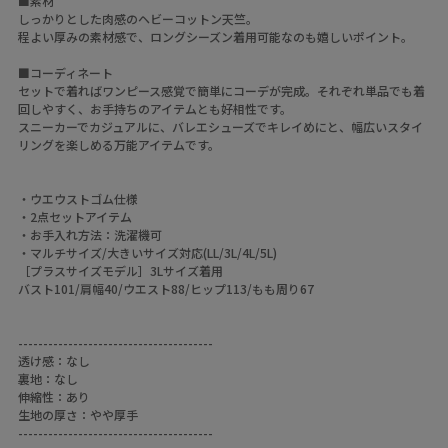
■素材
しっかりとした肉感のヘビーコットン天竺。
程よい厚みの素材感で、ロングシーズン着用可能なのも嬉しいポイント。
■コーディネート
セットで着ればワンピース感覚で簡単にコーデが完成。それぞれ単品でも着
回しやすく、お手持ちのアイテムとも好相性です。
スニーカーでカジュアルに、バレエシューズでキレイめにと、幅広いスタイ
リングを楽しめる万能アイテムです。
・ウエウストゴム仕様
・2点セットアイテム
・お手入れ方法：洗濯機可
・マルチサイズ/大きいサイズ対応(LL/3L/4L/5L)
［プラスサイズモデル］3Lサイズ着用
バスト101/肩幅40/ウエスト88/ヒップ113/もも周り67
---------------------------------------
透け感：なし
裏地：なし
伸縮性：あり
生地の厚さ：やや厚手
---------------------------------------