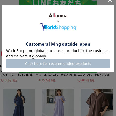
関連商品
40%OFF
40%OFF
40%OFF
LAVEANGE
LAVEANGE
LAVEANGE
シャツレイヤード風ドッキング
ウエストタックカットワンピー
刺繍カフタンワンピース
プルオーバー LL/3L/4L/5L ラ
ス LL/3L/4L/5L ラビアンジェ
LL/3L/4L/5L ラビアンジェ
ビアンジェ
3,960円
4,752円
6,600円
税込
税込
税込