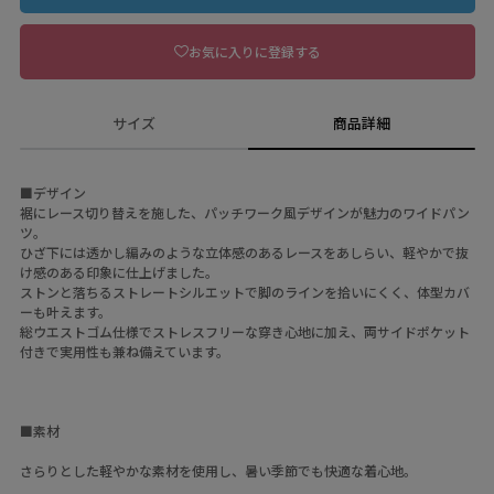
お気に入りに登録する
サイズ
商品詳細
■デザイン
裾にレース切り替えを施した、パッチワーク風デザインが魅力のワイドパン
ツ。
ひざ下には透かし編みのような立体感のあるレースをあしらい、軽やかで抜
け感のある印象に仕上げました。
ストンと落ちるストレートシルエットで脚のラインを拾いにくく、体型カバ
ーも叶えます。
総ウエストゴム仕様でストレスフリーな穿き心地に加え、両サイドポケット
付きで実用性も兼ね備えています。
■素材
さらりとした軽やかな素材を使用し、暑い季節でも快適な着心地。