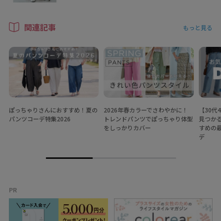
関連記事
もっと見る
ぽっちゃりさんにおすすめ！夏の
2026年春カラーでさわやかに！
【30代
パンツコーデ特集2026
トレンドパンツでぽっちゃり体型
見つか
をしっかりカバー
すめの
デ
PR