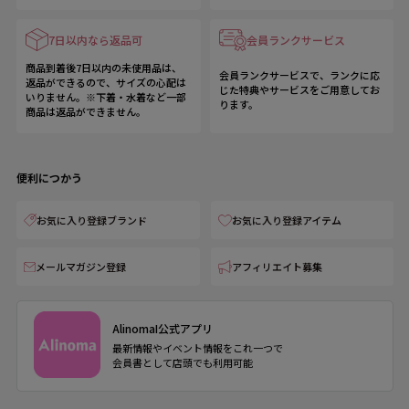
7日以内なら返品可
会員ランクサービス
商品到着後7日以内の未使用品は、
会員ランクサービスで、ランクに応
返品ができるので、サイズの心配は
じた特典やサービスをご用意してお
いりません。※下着・水着など一部
ります。
商品は返品ができません。
便利につかう
お気に入り登録ブランド
お気に入り登録アイテム
メールマガジン登録
アフィリエイト募集
AlinomaI公式アプリ
最新情報やイベント情報をこれ一つで
会員書として店頭でも利用可能