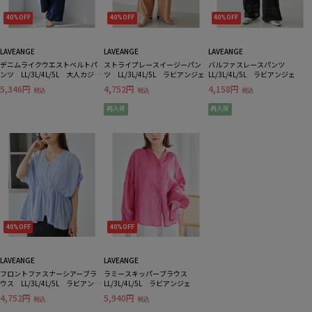
40%OFF
40%OFF
40%OFF
LAVEANGE
LAVEANGE
LAVEANGE
デニムライクウエストベルトパ
ストライプレースイージーパン
バルファスレースパンツ
ンツ LL/3L/4L/5L 大人カジュ
ツ LL/3L/4L/5L ラビアンジェ
LL/3L/4L/5L ラビアンジェ
アル ラビアンジェ
5,346円
4,752円
4,158円
税込
税込
税込
再入荷
再入荷
40%OFF
40%OFF
LAVEANGE
LAVEANGE
フロントファスナーシアーブラ
ラミースキッパーブラウス
ウス LL/3L/4L/5L ラビアンジ
LL/3L/4L/5L ラビアンジェ
ェ
4,752円
5,940円
税込
税込