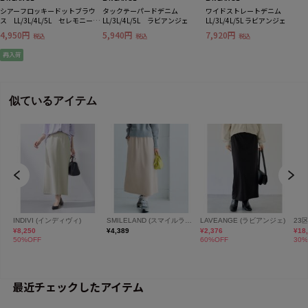
シアーフロッキードットブラウ
タックテーパードデニム
ワイドストレートデニム
ス LL/3L/4L/5L セレモニー
LL/3L/4L/5L ラビアンジェ
LL/3L/4L/5L ラビアンジェ
オフィスカジュアル ラビアン
4,950円
5,940円
7,920円
税込
税込
税込
ジェ
再入荷
最近チェックしたアイテム