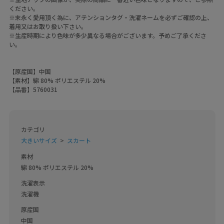
ください。
※末永く愛用頂く為に、アテンションタグ・洗濯ネームを必ずご確認の上、
着用又はお取り扱い下さい。
※生産時期により色味が多少異なる場合がございます。予めご了承くださ
い。
【原産国】中国
【素材】綿 80% ポリエステル 20%
【品番】5760031
カテゴリ
大きいサイズ
スカート
素材
綿 80% ポリエステル 20%
洗濯表示
洗濯機
原産国
中国