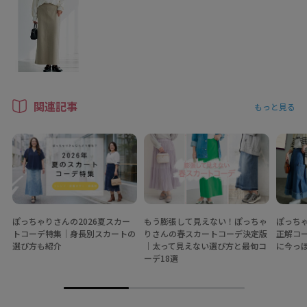
関連記事
もっと見る
ぽっちゃりさんの2026夏スカー
もう膨張して見えない！ぽっちゃ
ぽっち
トコーデ特集│身長別スカートの
りさんの春スカートコーデ決定版
正解コ
選び方も紹介
│太って見えない選び方と最旬コ
に今っ
ーデ18選