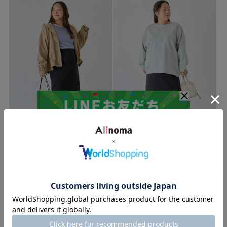
LAVEANGE
LAVEANGE
H.161
H.161
関連商品