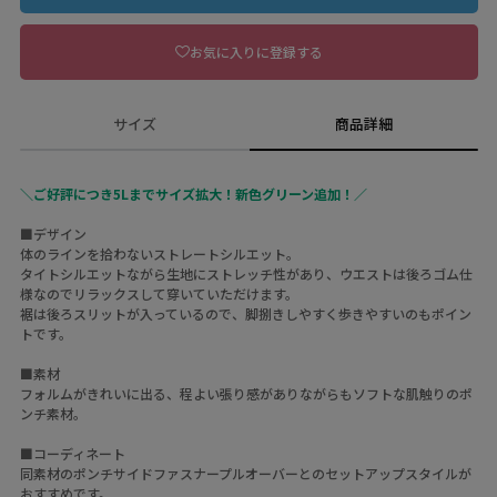
お気に入りに登録する
サイズ
商品詳細
＼
ご好評につき
5Lまでサイズ拡大！
新色グリーン追加！／
■デザイン
体のラインを拾わないストレートシルエット。
タイトシルエットながら生地にストレッチ性があり、ウエストは後ろゴム仕
様なのでリラックスして穿いていただけます。
裾は後ろスリットが入っているので、脚捌きしやすく歩きやすいのもポイン
トです。
■素材
フォルムがきれいに出る、程よい張り感がありながらもソフトな肌触りのポ
ンチ素材。
■コーディネート
同素材のポンチサイドファスナープルオーバーとのセットアップスタイルが
おすすめです。