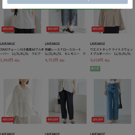
40%OFF
40%OFF
40%OFF
LAVEANGE
LAVEANGE
LAVEANGE
3WAYチェーン付き異素材プルオ
刺繍レースナロースカート
ウエストタック ライトスウェッ
ーバー LL/3L/4L/5L ラビアン
LL/3L/4L/5L セレモニー ラビ
トプルオーバー LL/3L/4L/5L
ジェ
アンジェ
オンオフ兼用 ラビアンジェ
3,960円
4,752円
4,620円
税込
税込
税込
再入荷
40%OFF
40%OFF
20%OFF
LAVEANGE
LAVEANGE
LAVEANGE