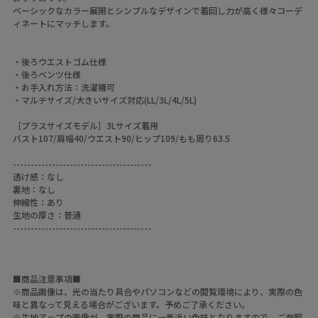
ベーシックなカラー展開とシンプルなデザインで着回し力が高く様々コーデ
ィネートにマッチします。
・後ろウエストゴム仕様
・後ろベンツ仕様
・お手入れ方法：洗濯機可
・マルチサイズ/大きいサイズ対応(LL/3L/4L/5L)
［プラスサイズモデル］3Lサイズ着用
バスト107/肩幅40/ウエスト90/ヒップ109/もも周り63.5
---------------------------------------
透け感：なし
裏地：なし
伸縮性：あり
生地の厚さ：普通
---------------------------------------
■商品注意事項■
※商品画像は、光の当たり具合やパソコンなどの閲覧環境により、実際の色
味と異なって見える場合がございます。予めご了承ください。
※生地アップの画像が、実際の商品に一番近い色味となりますので、ご参照