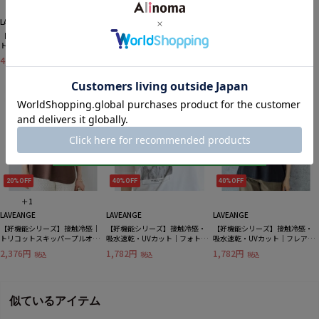
LAVEANGE
LAVEANGE
LAVEANGE
【好機能シリーズ】接触冷感｜
【好機能シリーズ】接触冷感｜
【好機能シリーズ】接触冷感｜
トリコットイージーパンツ
トリコットダブルテーラードジ
トリコットフリルスリーブワン
LL/3L/4L/5L ラビアンジェ
ャケット LL/3L/4L/5L オフィ
ピース LL/3L/4L/5L きれい
4,400円
4,158円
5,544円
税込
税込
税込
スカジュアル ラビアンジェ
め ラビアンジェ
20%OFF
40%OFF
40%OFF
＋1
LAVEANGE
LAVEANGE
LAVEANGE
【好機能シリーズ】接触冷感｜
【好機能シリーズ】接触冷感・
【好機能シリーズ】接触冷感・
トリコットスキッパープルオー
吸水速乾・UVカット｜フォトプ
吸水速乾・UVカット｜フレアス
バー LL/3L/4L/5L オフィスカ
リントTシャツ LL/3L/4L/5L
リーブタックプルオーバー
2,376円
1,782円
1,782円
税込
税込
税込
ジュアル ラビアンジェ
ラビアンジェ
LL/3L/4L/5L ラビアンジェ