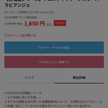
ラビアンジェ
【タイムセール開催中！8/17(月)10:59am迄】
2025年春夏ブランド販売価格
1,650 円
5,500 円
70%OFF
税込
税込
8ポイント還元
27件
カラー・サイズを見る
お気に入りに登録する
サイズ
商品詳細
LAVEANGEの好機能シリーズ
「より快適に過ごせる服。」
さまざまな機能を併せ持った高機能素材によって、お洒落なだけでなく、よ
り快適に過ごしていただける服を作りたいという想いから生まれた