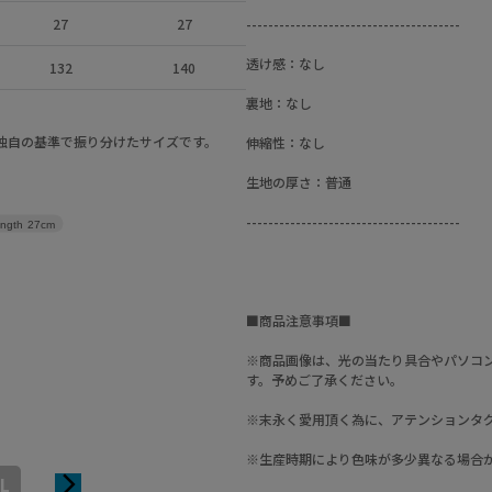
27
27
---------------------------------------
透け感：なし
132
140
裏地：なし
a独自の基準で振り分けたサイズです。
伸縮性：なし
生地の厚さ：普通
---------------------------------------
ength
27cm
■商品注意事項■
※商品画像は、光の当たり具合やパソコ
す。予めご了承ください。
※末永く愛用頂く為に、アテンションタ
※生産時期により色味が多少異なる場合
L