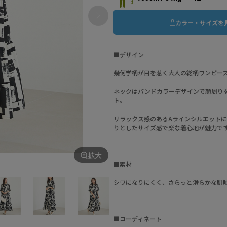
カラー・サイズを
■デザイン
幾何学柄が目を惹く大人の総柄ワンピー
ネックはバンドカラーデザインで顔周り
ト。
リラックス感のあるAラインシルエット
りとしたサイズ感で楽な着心地が魅力で
拡大
■素材
シワになりにくく、さらっと滑らかな肌
■コーディネート