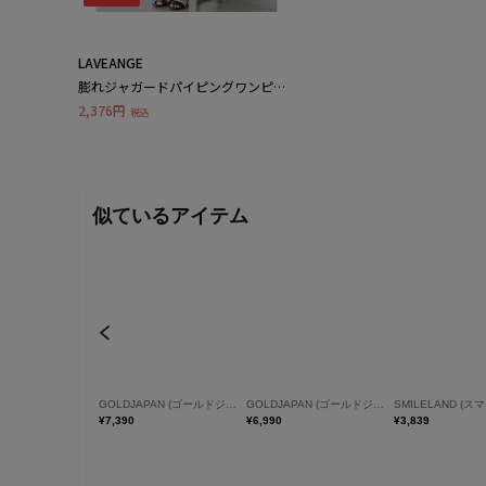
LAVEANGE
膨れジャガードパイピングワンピー
ス ラビアンジェ
2,376円
税込