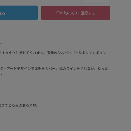
お気に入りに登録する
見る
ス。
をすっきりと見せてくれます。胸元のシルバーボールボタンもポイン
にティアードデザインで体型をカバー。体のラインを拾わない、ゆった
す。
62 ブラウン
触りでとろみのある素材。