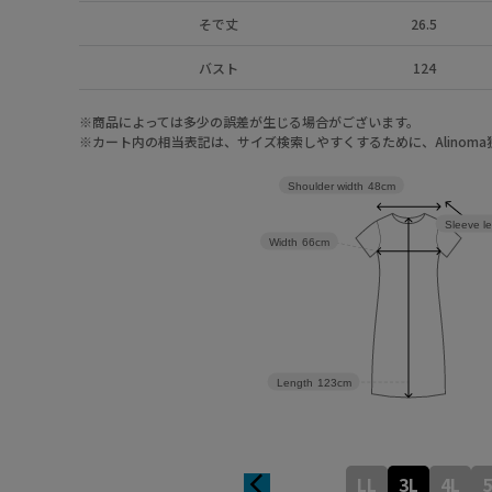
そで丈
26.5
バスト
124
※商品によっては多少の誤差が生じる場合がございます。
※カート内の相当表記は、サイズ検索しやすくするために、Alinom
Shoulder width
48cm
Sleeve l
Width
66cm
Length
123cm
LL
3L
4L
5