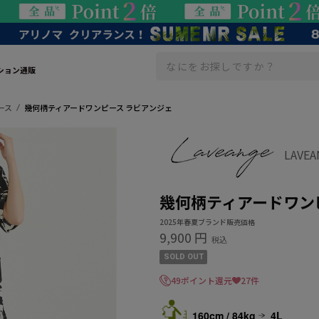
ション通販
ース
幾何柄ティアードワンピース ラビアンジェ
LAVE
幾何柄ティアードワン
2025年春夏ブランド販売価格
9,900 円
税込
SOLD OUT
49ポイント還元
27件
160cm / 84kg
4L