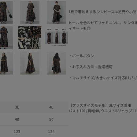
1枚で着映えするワンピースは足元や小物
ヒールを合わせてフェミニンに、サンダ
ィネートも◎
・ボールボタン
・お手入れ方法：洗濯機可
・マルチサイズ/大きいサイズ対応(LL/3L/4L
［プラスサイズモデル］3Lサイズ着用
3L
4L
バスト101/肩幅40/ウエスト88/ヒップ11
48
50
123
124