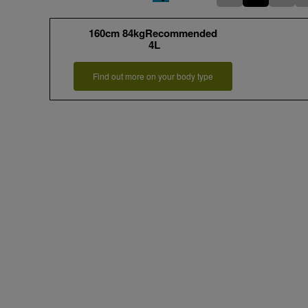
160cm 84kgRecommended
4L
Find out more on your body type