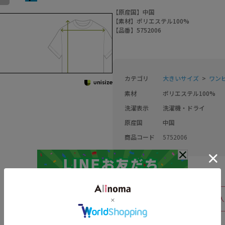
【原産国】中国
【素材】ポリエステル100%
【品番】5752006
カテゴリ
大きいサイズ
ワン
素材
ポリエステル100%
洗濯表示
洗濯機・ドライ
原産国
中国
商品コード
5752006
返品について
このブランドをお気に入