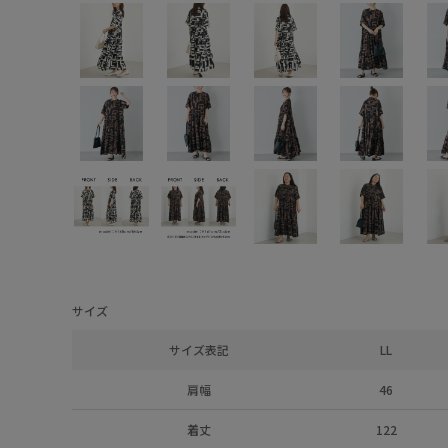
サイズ
サイズ表記
LL
肩幅
46
着丈
122