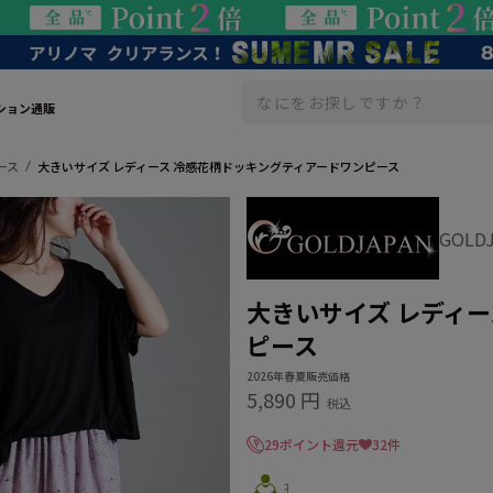
ション通販
ース
大きいサイズ レディース 冷感花柄ドッキングティアードワンピース
GOL
大きいサイズ レディ
ピース
2026年春夏販売価格
5,890 円
税込
29ポイント還元
32件