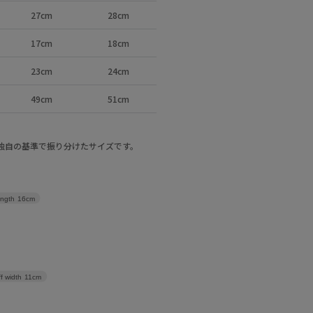
27cm
28cm
17cm
18cm
23cm
24cm
49cm
51cm
a独自の基準で振り分けたサイズです。
ength
16cm
f width
11cm