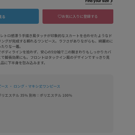
Find your size
お気に入りに登録する
見る
でレトロ感漂う手描き風タッチが印象的なスカートを合わせたようなド
リングが完成する頼れるワンピース。ラフさがありながらも、綺麗めに
ったりな一着。
でボディラインを拾わず、安心の5分袖で二の腕まわりもしっかりカバ
とで脚長効果にも。フロントはタックイン風のデザインですっきり見
上品に下半身を包み込みます。
ピース ・ ロング・マキシ丈ワンピース
ポリエステル 35％ 別布：ポリエステル 100％
-1 ブラック