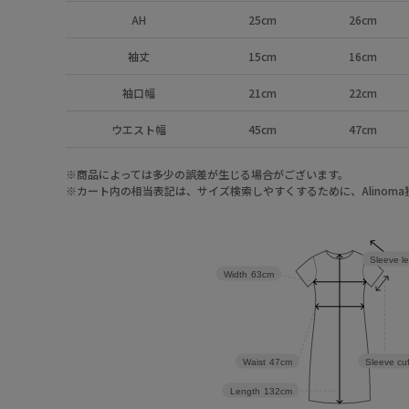
AH
25cm
26cm
袖丈
15cm
16cm
袖口幅
21cm
22cm
ウエスト幅
45cm
47cm
※商品によっては多少の誤差が生じる場合がございます。
※カート内の相当表記は、サイズ検索しやすくするために、Alinom
Sleeve l
Width
63cm
Waist
47cm
Sleeve cuf
Length
132cm