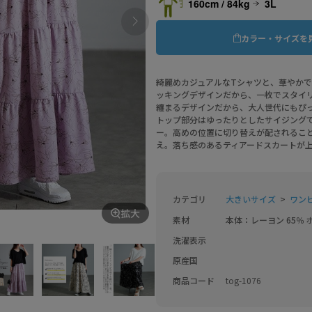
160cm / 84kg
3L
カラー・サイズを
綺麗めカジュアルなTシャツと、華やか
ッキングデザインだから、一枚でスタイ
纏まるデザインだから、大人世代にもぴ
トップ部分はゆったりとしたサイジング
ー。高めの位置に切り替えが配されるこ
え。落ち感のあるティアードスカートが
カテゴリ
大きいサイズ
ワン
拡大
素材
本体：レーヨン 65％ 
洗濯表示
原産国
商品コード
tog-1076