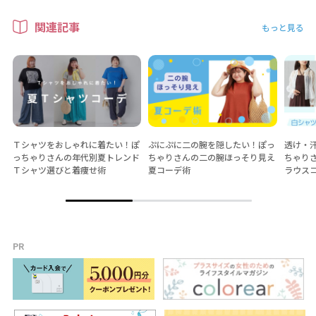
関連記事
もっと見る
Ｔシャツをおしゃれに着たい！ぽ
ぷにぷに二の腕を隠したい！ぽっ
透け・
っちゃりさんの年代別夏トレンド
ちゃりさんの二の腕ほっそり見え
ちゃり
Ｔシャツ選びと着痩せ術
夏コーデ術
ラウス
PR