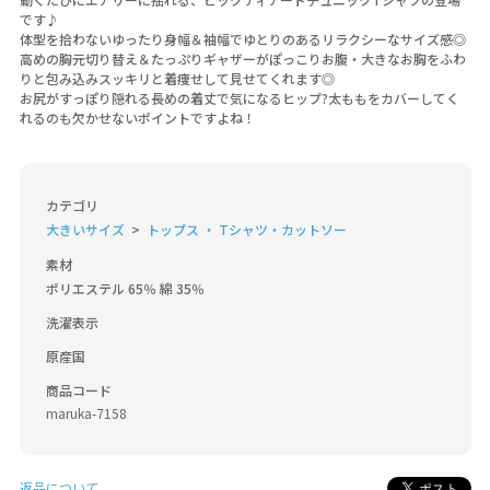
です♪
体型を拾わないゆったり身幅＆袖幅でゆとりのあるリラクシーなサイズ感◎
高めの胸元切り替え＆たっぷりギャザーがぽっこりお腹・大きなお胸をふわ
りと包み込みスッキリと着痩せして見せてくれます◎
お尻がすっぽり隠れる長めの着丈で気になるヒップ?太ももをカバーしてく
れるのも欠かせないポイントですよね！
カテゴリ
大きいサイズ
トップス ・ Tシャツ・カットソー
素材
ポリエステル 65％ 綿 35％
洗濯表示
原産国
商品コード
maruka-7158
返品について