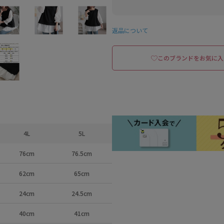
返品について
このブランドをお気に入
4L
5L
76cm
76.5cm
62cm
65cm
24cm
24.5cm
40cm
41cm