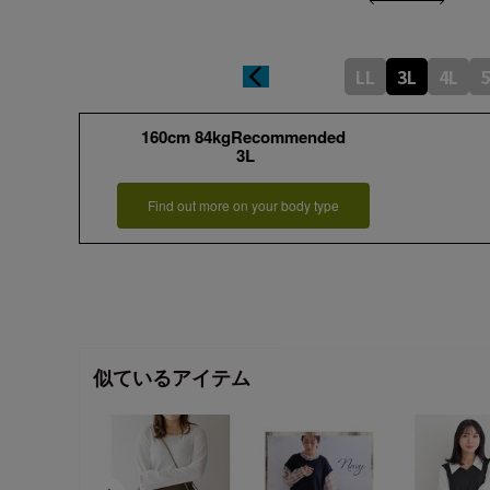
LL
3L
4L
5
160cm 84kgRecommended
3L
Find out more on your body type