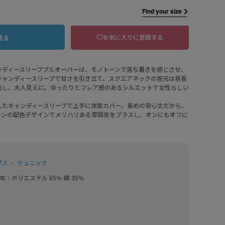
Find your size
お気に入りに登録する
見る
ンディースリーブプルオーバーは、モノトーンで落ち着きを感じさせ、
キャンディースリーブで甘さを引き立て、スクエアネックの首元は首長
出し、大人見えに。ゆったりとフレア感のあるシルエットで女性らしい
したキャンディースリーブで上手に体型カバー。長めの安心丈だから、
ーンの配色デザインでメリハリある雰囲気をプラスし、オンにもオフに
ス ・ チュニック
布：ポリエステル 65％ 綿 35％