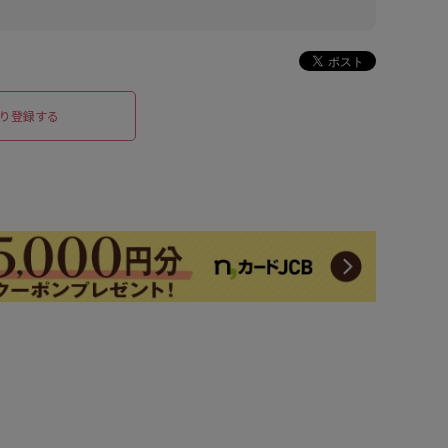
り登録する