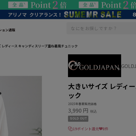
ション通販
 レディース キャンディスリーブ重ね着風チュニック
GOL
大きいサイズ レディ
ック
2025年春夏販売価格
3,990 円
税込
SOLD OUT
19ポイント還元
8件