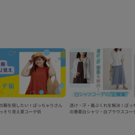
の腕を隠したい！ぽっちゃりさん
透け・汗・着ぶくれを解決！ぽっ
っそり見え夏コーデ術
の春夏白シャツ・白ブラウスコー