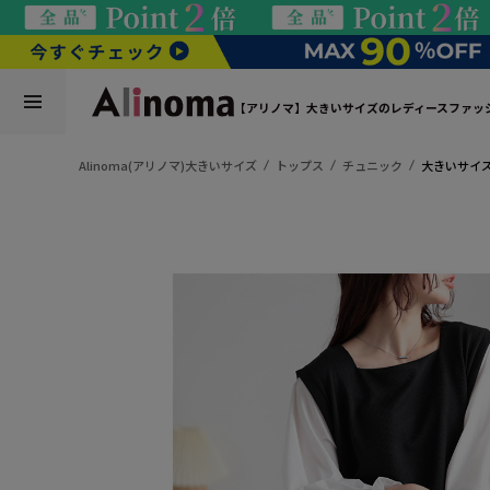
【アリノマ】大きいサイズのレディースファッ
Alinoma(アリノマ)大きいサイズ
トップス
チュニック
大きいサイズ