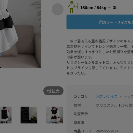
160cm / 84kg
3L
カラー・サイズを
一枚で着映える重ね着風デザインのキャ
異素材デザインでトレンド感漂う一枚。
効果を促しすっきりとしたお顔周りを演
印象が漂います。
リラクシーなシルエットに、ふんわりと
ヒップラインも隠してくれます。モノト
もぴったり。
拡大
カテゴリ
大きいサイズ
トップ
素材
ポリエステル 100％ 別
洗濯表示
原産国
商品コード
cast-5552024