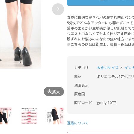
春夏に快適な穿き心地の股ずれ防止パン
5分丈でどんなアウターにも響かずこっそ
薄手の柔らかい生地感が優しい肌触りで
ウエストゴムはとてもよく伸び冷え防止
股ずれにお悩みのあなたの強い味方です
※こちらの商品は衛生上、交換・返品は
カテゴリ
大きいサイズ
イン
素材
ポリエステル97％ ポ
洗濯表示
拡大
原産国
商品コード
goldy-1077
返品について