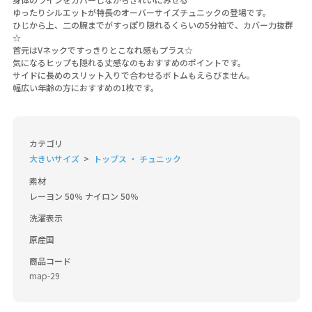
ゆったりシルエットが特長のオーバーサイズチュニックの登場です。
ひじから上、二の腕までがすっぽり隠れるくらいの5分袖で、カバー力抜群
☆
首元はVネックですっきりとこなれ感もプラス☆
気になるヒップも隠れる丈感なのもおすすめのポイントです。
サイドに長めのスリット入りで合わせるボトムもえらびません。
幅広い年齢の方におすすめの1枚です。
カテゴリ
大きいサイズ
トップス ・ チュニック
素材
レーヨン 50％ ナイロン 50％
洗濯表示
原産国
商品コード
map-29