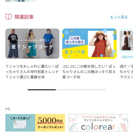
関連記事
もっと見る
Ｔシャツをおしゃれに着たい！ぽ
ぷにぷに二の腕を隠したい！ぽっ
透け・
っちゃりさんの年代別夏トレンド
ちゃりさんの二の腕ほっそり見え
ちゃり
Ｔシャツ選びと着痩せ術
夏コーデ術
ラウス
PR