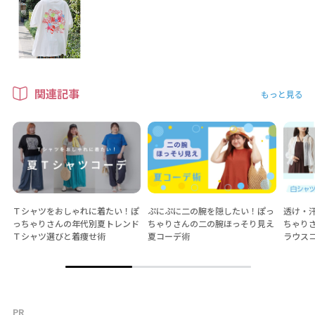
関連記事
もっと見る
Ｔシャツをおしゃれに着たい！ぽ
ぷにぷに二の腕を隠したい！ぽっ
透け・
っちゃりさんの年代別夏トレンド
ちゃりさんの二の腕ほっそり見え
ちゃり
Ｔシャツ選びと着痩せ術
夏コーデ術
ラウス
PR