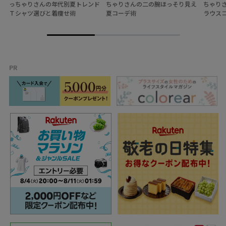
っちゃりさんの年代別夏トレンド
ちゃりさんの二の腕ほっそり見え
ちゃり
Ｔシャツ選びと着痩せ術
夏コーデ術
ラウス
PR