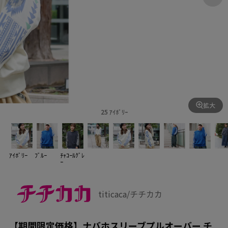
拡大
25 ｱｲﾎﾞﾘｰ
ｱｲﾎﾞﾘｰ
ﾌﾞﾙｰ
ﾁｬｺｰﾙｸﾞﾚ
ｰ
titicaca/チチカカ
【期間限定価格】ナバホスリーブプルオーバー チ