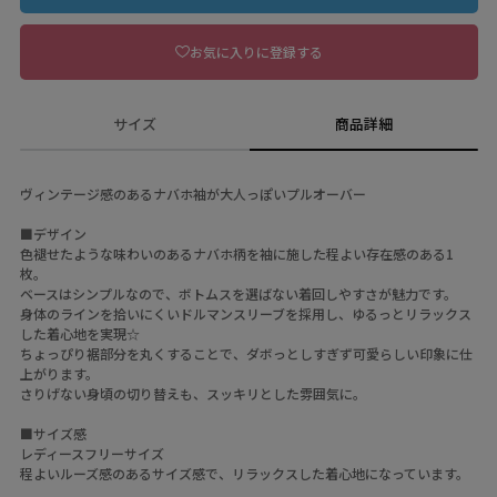
お気に入りに登録する
サイズ
商品詳細
ヴィンテージ感のあるナバホ袖が大人っぽいプルオーバー
■デザイン
色褪せたような味わいのあるナバホ柄を袖に施した程よい存在感のある1
枚。
ベースはシンプルなので、ボトムスを選ばない着回しやすさが魅力です。
身体のラインを拾いにくいドルマンスリーブを採用し、ゆるっとリラックス
した着心地を実現☆
ちょっぴり裾部分を丸くすることで、ダボっとしすぎず可愛らしい印象に仕
上がります。
さりげない身頃の切り替えも、スッキリとした雰囲気に。
■サイズ感
レディースフリーサイズ
程よいルーズ感のあるサイズ感で、リラックスした着心地になっています。