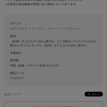
※白背景の商品画像が実物に近い色味となっております。
カテゴリ
大きいサイズ
トップス ・ トレーナー・スウェット
素材
【本体】ポリエステル66％ 綿34％ 【リブ部分】ポリエステル62％ 
綿31％ ポリウレタン7％ 【別布】ポリエステル65％ 綿35％
洗濯表示
原産国
中国（企画・デザイン 日本/チチカカ）
商品コード
OSJBA013
返品について