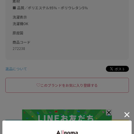
素材
■ 品質／ポリエステル95％・ポリウレタン5％
洗濯表示
洗濯機OK
原産国
商品コード
272238
返品について
このブランドをお気に入り登録する