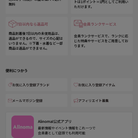
トは1ポイント＝1円としてご利用い
無料
ただけます。
7日以内なら返品可
会員ランクサービス
商品到着後7日以内の未使用品は、
会員ランクサービスで、ランクに応
返品ができるので、サイズの心配は
じた特典やサービスをご用意してお
いりません。※下着・水着など一部
ります。
商品は返品ができません。
便利につかう
お気に入り登録ブランド
お気に入り登録アイテム
メールマガジン登録
アフィリエイト募集
AlinomaI公式アプリ
最新情報やイベント情報をこれ一つで
会員書として店頭でも利用可能