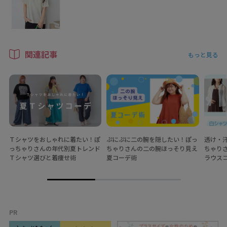
関連記事
もっと見る
Ｔシャツをおしゃれに着たい！ぽ
ぷにぷに二の腕を隠したい！ぽっ
透け・
っちゃりさんの年代別夏トレンド
ちゃりさんの二の腕ほっそり見え
ちゃり
Ｔシャツ選びと着痩せ術
夏コーデ術
ラウス
PR