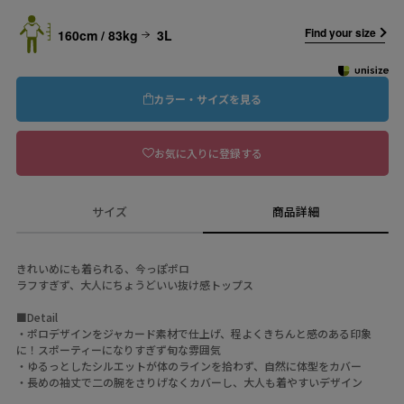
Find your size
160cm / 83kg
3L
カラー・サイズを見る
お気に入りに登録する
サイズ
商品詳細
きれいめにも着られる、今っぽポロ
ラフすぎず、大人にちょうどいい抜け感トップス
■Detail
・ポロデザインをジャカード素材で仕上げ、程よくきちんと感のある印象
に！スポーティーになりすぎず旬な雰囲気
・ゆるっとしたシルエットが体のラインを拾わず、自然に体型をカバー
・長めの袖丈で二の腕をさりげなくカバーし、大人も着やすいデザイン