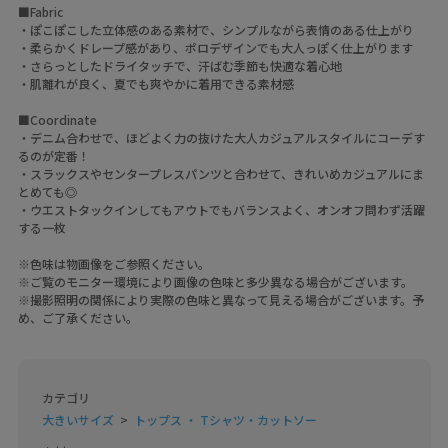
■Fabric
・ぽこぽこした立体感のある素材で、シンプルながら表情のある仕上がり
・柔らかくドレープ感があり、ポロデザインでも大人っぽく仕上がります
・さらっとしたドライタッチで、汗ばむ季節も快適な着心地
・肌離れが良く、夏でも爽やかに着用できる素材感
■Coordinate
・デニム合わせで、ほどよく力の抜けた大人カジュアルスタイルにコーデす
るのが定番！
・スラックスやセンタープレスパンツと合わせて、きれいめカジュアルにま
とめても◎
・ウエストタックインしてもアウトでもバランスよく、オンオフ問わず活躍
する一枚
※色味は物画像をご参照ください。
※ご覧のモニター環境により画像の色味と多少異なる場合がございます。
※撮影照明の関係により実際の色味と異なって見える場合がございます。予
め、ご了承ください。
カテゴリ
大きいサイズ
トップス ・ Tシャツ・カットソー