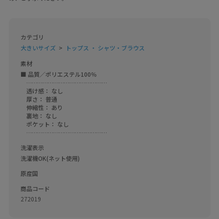
カテゴリ
大きいサイズ
トップス ・ シャツ・ブラウス
素材
■ 品質／ポリエステル100％

　………………………………………

　透け感： なし

　厚さ： 普通

　伸縮性： あり

　裏地： なし

　ポケット： なし

　………………………………………
洗濯表示
洗濯機OK(ネット使用)
原産国
商品コード
272019