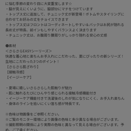
に悩む季節の変わり目に大変重宝します☆
・脇が見えにくいように、脇部分にマチをつけています
・トップス丈に追加して、チュニック丈が新登場！ボトムやスタイリングに
合わせてお好みの丈をチョイスできます
・トップス丈はフロントはコーディネートしやすい＆バックはお尻が隠れる
長め丈が特長、前インもしやすくバランスよく決まります
・チュニック丈は、お腹周り腰周りがしっかり隠れる安心の丈感
●素材
＜さらさらEASYシーリーズ＞
快適な着心地と楽ちんお手入れにこだわった、夏にぴったりの新シリーズ！
生地にこだわった3つのポイント！
【さらさら肌ざわり】
【接触冷感】
【イージーケア】
・夏場に嬉しいさらさらした肌触りが魅力
・肌に触れるたびにひんやり感じられる接触冷感機能付き
・イージーケア機能付きで洗濯後のしわが気になりにくく、お手入れ楽ちん
・身体のラインを拾いにくい落ち感が特長です。
※色味は物画像をご参照ください。
※ご覧のモニター環境により画像の色味と多少異なる場合がございます。
※撮影照明の関係により実際の色味と異なって見える場合がございます。予
め、ご了承ください。