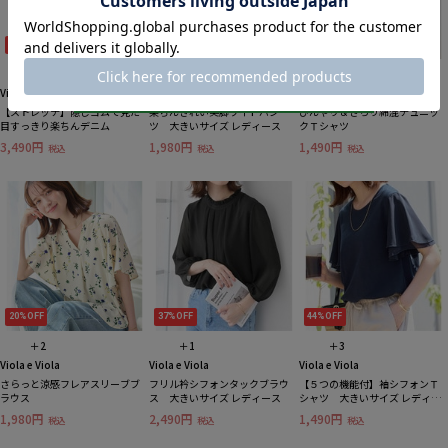
34%OFF
41%OFF
44%OFF
＋7
Viola e Viola
Viola e Viola
Viola e Viola
【ストレッチ】隠しゴムで見た
楽ちんきれい美脚ワイドパン
ひんやり＆さらり綿混チュニッ
目すっきり楽ちんデニム
ツ 大きいサイズ レディース
クＴシャツ
3,490円
1,980円
1,490円
税込
税込
税込
20%OFF
37%OFF
44%OFF
＋2
＋1
＋3
Viola e Viola
Viola e Viola
Viola e Viola
さらっと涼感フレアスリーブブ
フリル衿シフォンタックブラウ
【５つの機能付】袖シフォンＴ
ラウス
ス 大きいサイズ レディース
シャツ 大きいサイズ レディー
ス
1,980円
2,490円
1,490円
税込
税込
税込