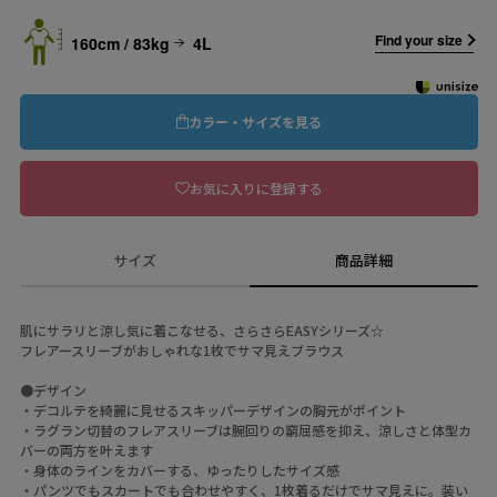
Find your size
160cm / 83kg
4L
カラー・サイズを見る
お気に入りに登録する
サイズ
商品詳細
肌にサラリと涼し気に着こなせる、さらさらEASYシリーズ☆
フレアースリーブがおしゃれな1枚でサマ見えブラウス
●デザイン
・デコルテを綺麗に見せるスキッパーデザインの胸元がポイント
・ラグラン切替のフレアスリーブは腕回りの窮屈感を抑え、涼しさと体型カ
バーの両方を叶えます
・身体のラインをカバーする、ゆったりしたサイズ感
・パンツでもスカートでも合わせやすく、1枚着るだけでサマ見えに。装い