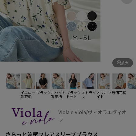
拡大
イエロー
ブラック
ホワイト
ブラック
ストライ
オフホワ
幾何花柄
系花柄
系花柄
ドット
プ
イト
Viola e Viola/ヴィオラエヴィオ
ラ
さらっと涼感フレアスリーブブラウス