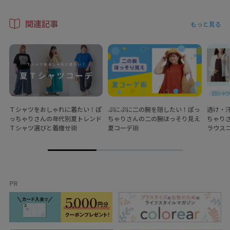
関連記事
もっと見る
Ｔシャツをおしゃれに着たい！ぽ
ぷにぷに二の腕を隠したい！ぽっ
透け・
っちゃりさんの年代別夏トレンド
ちゃりさんの二の腕ほっそり見え
ちゃり
Ｔシャツ選びと着痩せ術
夏コーデ術
ラウス
PR