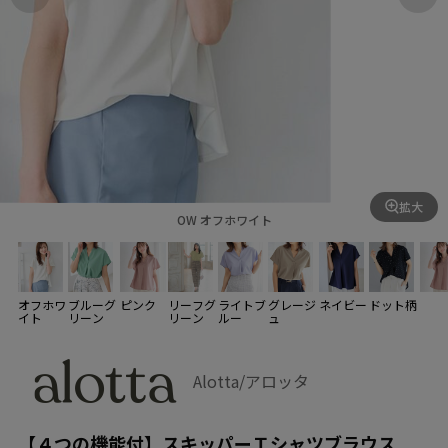
拡大
OW オフホワイト
オフホワ
ブルーグ
ピンク
リーフグ
ライトブ
グレージ
ネイビー
ドット柄
イト
リーン
リーン
ルー
ュ
Alotta/アロッタ
【４つの機能付】スキッパーＴシャツブラウス