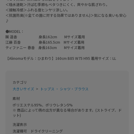
＜吸水速乾＞汗ばむ季節もベタつきにくく、爽やかな肌ざわり。
＜接触冷感＞ふれる度ヒンヤリ涼しい。
＜抗菌防臭(※全ての菌に対する効果ではありません)＞気になる臭いも安心
♪
●MODEL：
團 遥香 身長162cm Mサイズ着用
江藤 百香 身長165.5cm Mサイズ着用
ティファニー 春香 身長163cm Mサイズ着用
【Alinomaモデル：ひまわり】160cm B85 W75 H95 着用サイズ：LL
カテゴリ
大きいサイズ
トップス ・ シャツ・ブラウス
素材
ポリエステル95%、ポリウレタン5%

※ 商品によって柄の出方が異なる場合があります。(ストライプ、ド
ット)
洗濯表示
洗濯機可　ドライクリーニング