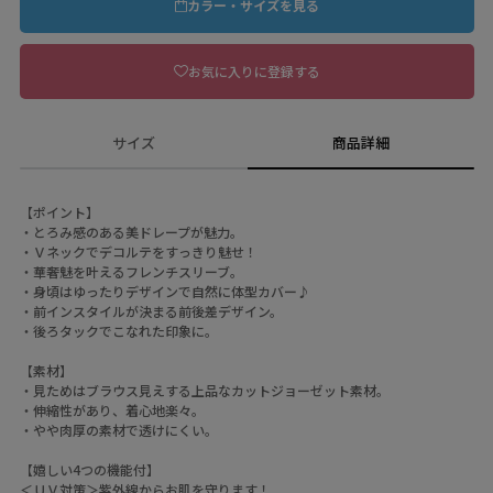
カラー・サイズを見る
お気に入りに登録する
サイズ
商品詳細
【ポイント】
・とろみ感のある美ドレープが魅力。
・Ｖネックでデコルテをすっきり魅せ！
・華奢魅を叶えるフレンチスリーブ。
・身頃はゆったりデザインで自然に体型カバー♪
・前インスタイルが決まる前後差デザイン。
・後ろタックでこなれた印象に。
【素材】
・見ためはブラウス見えする上品なカットジョーゼット素材。
・伸縮性があり、着心地楽々。
・やや肉厚の素材で透けにくい。
【嬉しい4つの機能付】
＜ＵＶ対策＞紫外線からお肌を守ります！