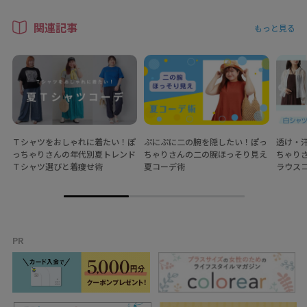
関連記事
もっと見る
Ｔシャツをおしゃれに着たい！ぽ
ぷにぷに二の腕を隠したい！ぽっ
透け・
っちゃりさんの年代別夏トレンド
ちゃりさんの二の腕ほっそり見え
ちゃり
Ｔシャツ選びと着痩せ術
夏コーデ術
ラウス
PR