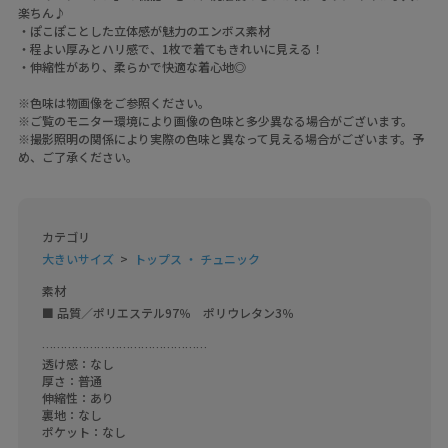
楽ちん♪
・ぽこぽことした立体感が魅力のエンボス素材
・程よい厚みとハリ感で、1枚で着てもきれいに見える！
・伸縮性があり、柔らかで快適な着心地◎
※色味は物画像をご参照ください。
※ご覧のモニター環境により画像の色味と多少異なる場合がございます。
※撮影照明の関係により実際の色味と異なって見える場合がございます。予
め、ご了承ください。
カテゴリ
大きいサイズ
トップス ・ チュニック
素材
■ 品質／ポリエステル97％　ポリウレタン3％

………………………………………

透け感：なし

厚さ：普通

伸縮性：あり

裏地：なし

ポケット：なし
