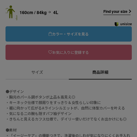
Find your size
160cm / 84kg
4L
カラー・サイズを見る
お気に入りに登録する
サイズ
商品詳細
●デザイン
・胸元のパール調ボタンが上品＆高見え◎
・キーネック仕様で顔周りをすっきり＆女性らしい印象に
・裾に向かって広がるAラインシルエットが、自然に体型カバーを叶える
・気になる二の腕も隠すパフ袖デザイン
・きちんと見えるカフス仕様で、デイリー使いだけでなくお出かけにも◎
●素材
・「イージーケア」の機能つきで、洗濯後のしわが気になりにくくお手入れ