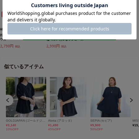
33%OFF
36%OFF
Alotta
Alotta
衿デザイン大人上品とろみブラ
【4つの機能付】ひんやりフレア
ウス
袖ベルト付ゆるワンピース
2,790円
2,990円
税込
税込