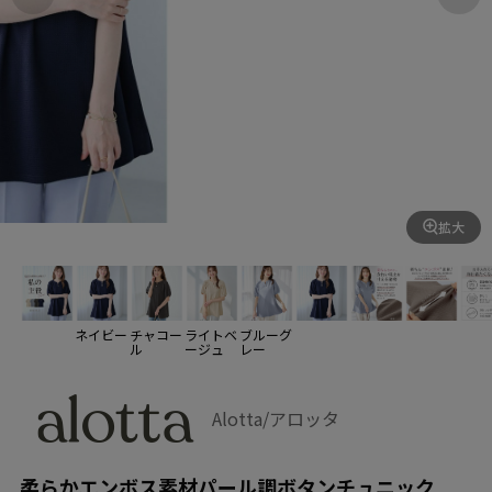
拡大
ネイビー
チャコー
ライトベ
ブルーグ
ル
ージュ
レー
Alotta/アロッタ
柔らかエンボス素材パール調ボタンチュニック