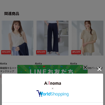
関連商品
45%OFF
45%OFF
28%OFF
Alotta
Alotta
Alotta
肩紐隠せるストラップ付きリブ
＜６つの機能付＞錯覚美脚！ス
柔らかエンボス素材パール調ボ
タンクトップ
トレッチワイドパンツ
タンチュニック
1,190円
1,790円
2,490円
税込
税込
税込