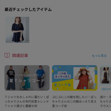
最近チェックしたアイテム
関連記事
もっと見る
Ｔシャツをおしゃれに着たい！ぽ
ぷにぷに二の腕を隠したい！ぽっ
透け・
っちゃりさんの年代別夏トレンド
ちゃりさんの二の腕ほっそり見え
ちゃり
Ｔシャツ選びと着痩せ術
夏コーデ術
ラウス