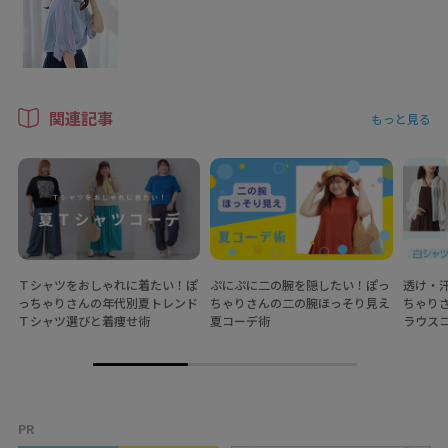
関連記事
もっと見る
Ｔシャツをおしゃれに着たい！ぽ
ぷにぷに二の腕を隠したい！ぽっ
透け・
っちゃりさんの年代別夏トレンド
ちゃりさんの二の腕ほっそり見え
ちゃり
Ｔシャツ選びと着痩せ術
夏コーデ術
ラウス
PR