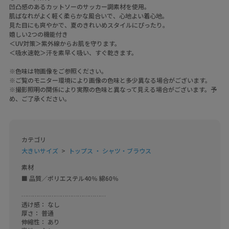
凹凸感のあるカットソーのサッカー調素材を使用。
肌ばなれがよく軽く柔らかな風合いで、心地よい着心地。
見た目にも爽やかで、夏のきれいめスタイルにぴったり。
嬉しい2つの機能付き
＜UV対策＞紫外線からお肌を守ります。
＜吸水速乾＞汗を素早く吸い、すぐ乾きます。
※色味は物画像をご参照ください。
※ご覧のモニター環境により画像の色味と多少異なる場合がございます。
※撮影照明の関係により実際の色味と異なって見える場合がございます。予
め、ご了承ください。
カテゴリ
大きいサイズ
トップス ・ シャツ・ブラウス
素材
■ 品質／ポリエステル40％ 綿60％

………………………………………     

透け感： なし    

厚さ： 普通    

伸縮性： あり    
