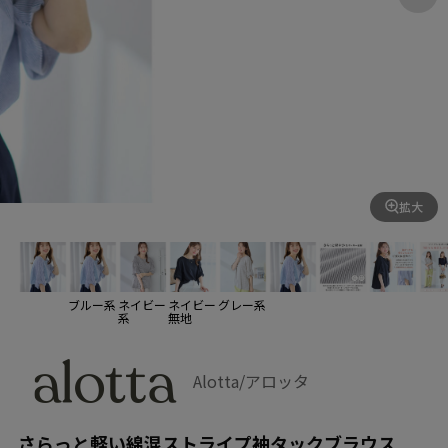
拡大
ブルー系
ネイビー
ネイビー
グレー系
系
無地
Alotta/アロッタ
さらっと軽い綿混ストライプ袖タックブラウス