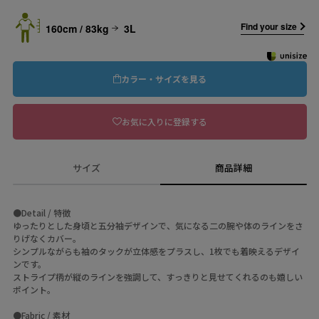
Find your size
160cm / 83kg
3L
カラー・サイズを見る
お気に入りに登録する
サイズ
商品詳細
●Detail / 特徴
ゆったりとした身頃と五分袖デザインで、気になる二の腕や体のラインをさ
りげなくカバー。
シンプルながらも袖のタックが立体感をプラスし、1枚でも着映えるデザイ
ンです。
ストライプ柄が縦のラインを強調して、すっきりと見せてくれるのも嬉しい
ポイント。
●Fabric / 素材