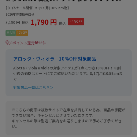
【タイムセール開催中！8/17(月)10:59am迄】
2026年春夏販売価格
1,790 円
3,190 円
44%OFF
税込
税込
再入荷
10%OFF
8ポイント還元
56件
アロッタ・ヴィオラ 10%OFF対象商品
Alotta・Viola e Violaの対象アイテムが1点につき10%OFF！※割
引後の価格はカートにてご確認いただけます。8/17(月)10:59amま
で
対象商品一覧はこちら＞
※こちらの商品は複数サイトで在庫を共有している為、商品の手配が
できない場合、キャンセルとさせていただきます。
キャンセルの際は別途ご案内をお送りしますので予めご了承くださ
い。