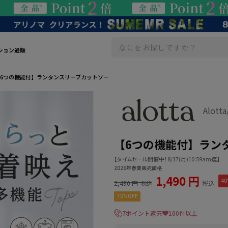
ション通販
6つの機能付】ランタンスリーブカットソー
Alot
【6つの機能付】ラン
【タイムセール開催中！8/17(月)10:59am迄】
2026年春夏販売価格
1,490 円
40
2,490 円
税込
税込
10%OFF
7ポイント還元
100件以上