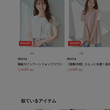
50%OFF
33%OFF
＋1
＋2
Alotta
Alotta
機能付インナーシフォンブラウス
【接触冷感】さらっと快適！高
大きいサイズ レディース
フレアーロングチュニックＴシ
1,980円
1,980円
税込
税込