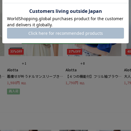
33%OFF
37%OFF
4
＋1
＋8
Alotta
Alotta
Alo
見え
着痩せが叶うドルマンスリーブきれ
【４つの機能付】フリル袖ブラウス
大人
ャツ
いめカットソー
Ｔシャツ
ニッ
1,980円
1,790円
1,7
税込
税込
再入荷