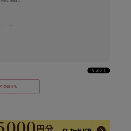
け感あり    

…………
り登録する