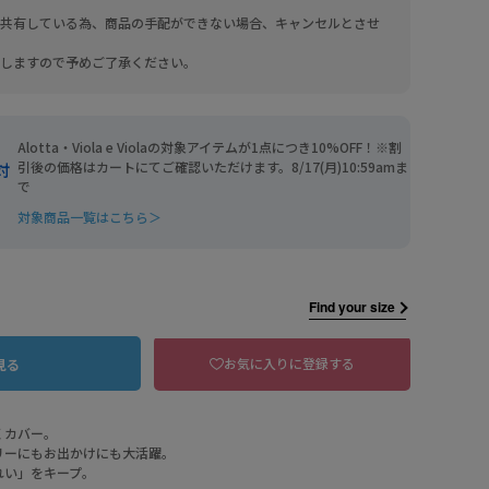
共有している為、商品の手配ができない場合、キャンセルとさせ
しますので予めご了承ください。
Alotta・Viola e Violaの対象アイテムが1点につき10%OFF！※割
引後の価格はカートにてご確認いただけます。8/17(月)10:59amま
対
で
対象商品一覧はこちら＞
Find your size
SBU スモーキーブルー
お気に入りに登録する
見る
くカバー。
リーにもお出かけにも大活躍。
れい」をキープ。