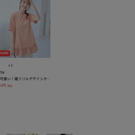
0%OFF
＋1
tta
可愛い！裾フリルデザインチュ
クＴシャツ
90円
税込