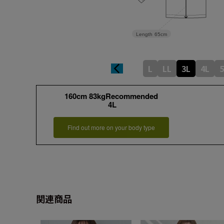
Length
65cm
L
LL
3L
4L
5
160cm 83kgRecommended
4L
Find out more on your body type
関連商品