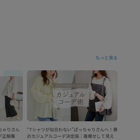
もっと見る
【202
ニックコ
なし術
ちゃりさん
“Tシャツが似合わない”ぽっちゃりさんへ！春
デ正解集
のカジュアルコーデ決定版│着痩せして見え