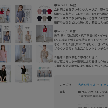
●Detail / 特徴
立体感のあるランタンスリーブが、腕を
切替を入れたシルエットは、1枚でも着映
オン・オフどちらにも使えるきれいめな
旅行や出張などにも頼れる、着回し力抜
●Fabric / 素材
UV対策・接触冷感・抗菌防臭(※)・イ
6つの機能を備えた高機能カットジョーゼ
さらっとした肌ざわりで涼しく、洗って
ブラウス見えする上品さとストレッチ性
※色味は物画像をご参照ください。
※ご覧のモニター環境により画像の色味
※撮影照明の関係により実際の色味と異
カテゴリ
大きいサイズ
トッ
素材
■ 品質／ポリエステル1
※身丈前後差約4cm

……………………………………