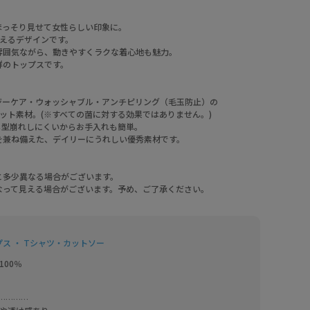
ほっそり見せて女性らしい印象に。
えるデザインです。
雰囲気ながら、動きやすくラクな着心地も魅力。
群のトップスです。
ージーケア・ウォッシャブル・アンチピリング（毛玉防止）の
ット素材。(※すべての菌に対する効果ではありません。)
も型崩れしにくいからお手入れも簡単。
を兼ね備えた、デイリーにうれしい優秀素材です。
と多少異なる場合がございます。
なって見える場合がございます。予め、ご了承ください。
プス ・ Tシャツ・カットソー
00％

…     
