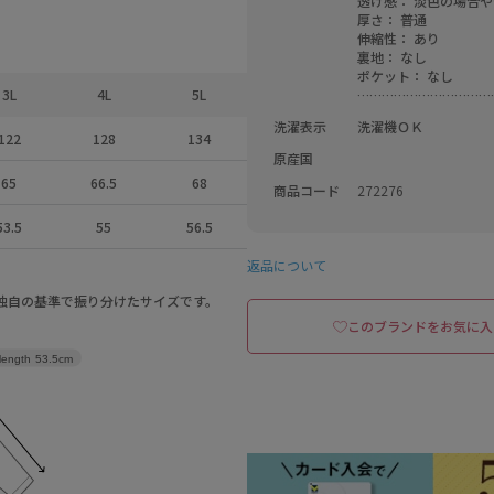
透け感： 淡色の場合やや透
厚さ： 普通    

伸縮性： あり    

裏地： なし    

ポケット： なし    

3L
4L
5L
……………………………
洗濯表示
洗濯機ＯＫ　
122
128
134
原産国
65
66.5
68
商品コード
272276
53.5
55
56.5
返品について
a独自の基準で振り分けたサイズです。
このブランドをお気に入
length
53.5cm