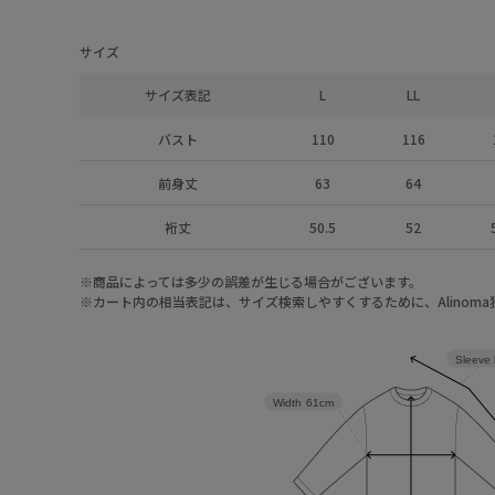
サイズ
サイズ表記
L
LL
バスト
110
116
前身丈
63
64
裄丈
50.5
52
※商品によっては多少の誤差が生じる場合がございます。
※カート内の相当表記は、サイズ検索しやすくするために、Alinom
Sleeve 
Width
61cm