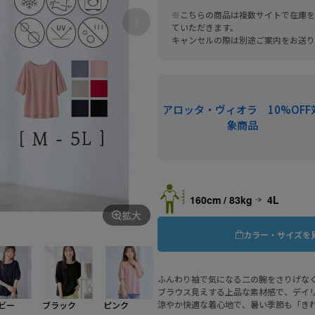
※こちらの商品は複数サイトで在庫を
ていただきます。
キャンセルの際は別途ご案内をお送り
アロッタ・ヴィオラ 10%OFF
象商品
160cm / 83kg
4L
拡大
カラー・サイズを
ふんわり袖で気になる二の腕をさりげな
ブラウス見えする上品な素材感で、デイ
涼やか快適な着心地で、暑い季節も「き
ビー
ブラック
ピンク