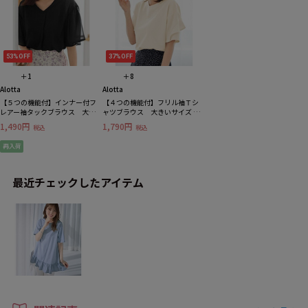
53%OFF
37%OFF
＋1
＋8
Alotta
Alotta
【５つの機能付】インナー付フ
【４つの機能付】フリル袖Ｔシ
レアー袖タックブラウス 大き
ャツブラウス 大きいサイズ レ
いサイズ レディース
ディース
1,490円
1,790円
税込
税込
再入荷
最近チェックしたアイテム