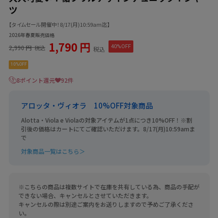
ツ
【タイムセール開催中！8/17(月)10:59am迄】
2026年春夏販売価格
1,790 円
2,990 円
40%OFF
税込
税込
10%OFF
8ポイント還元
92件
アロッタ・ヴィオラ 10%OFF対象商品
Alotta・Viola e Violaの対象アイテムが1点につき10%OFF！※割
引後の価格はカートにてご確認いただけます。8/17(月)10:59amま
で
対象商品一覧はこちら＞
※こちらの商品は複数サイトで在庫を共有している為、商品の手配が
できない場合、キャンセルとさせていただきます。
キャンセルの際は別途ご案内をお送りしますので予めご了承くださ
い。