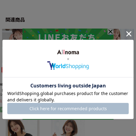
関連商品
47%OFF
34%OFF
43%OFF
＋3
＋1
＋4
Alotta
Alotta
Alotta
【４つの機能付】スキッパーＴ
ふんわりシフォンワイドパン
【５つの機能付】インナー付シ
シャツブラウス 大きいサイズ
ツ 大きいサイズレディース
フォンタックチュニック 大き
レディース
いサイズ レディース
1,980円
2,990円
1,980円
税込
税込
税込
再入荷