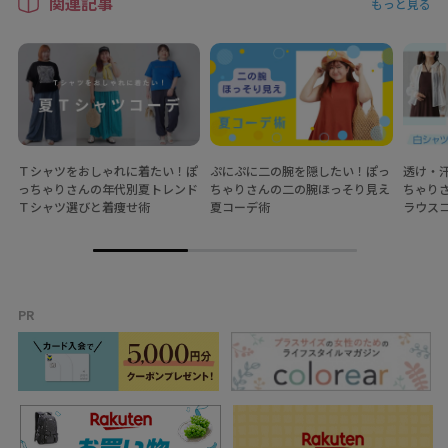
関連記事
もっと見る
Ｔシャツをおしゃれに着たい！ぽ
ぷにぷに二の腕を隠したい！ぽっ
透け・
っちゃりさんの年代別夏トレンド
ちゃりさんの二の腕ほっそり見え
ちゃり
Ｔシャツ選びと着痩せ術
夏コーデ術
ラウス
PR