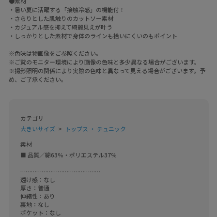
●素材
・暑い夏に活躍する「接触冷感」の機能付！
・さらりとした肌触りのカットソー素材
・カジュアル感を抑えて綺麗見えが叶う
・しっかりとした素材で身体のラインも拾いにくいのもポイント
※色味は物画像をご参照ください。
※ご覧のモニター環境により画像の色味と多少異なる場合がございます。
※撮影照明の関係により実際の色味と異なって見える場合がございます。予
め、ご了承ください。
カテゴリ
大きいサイズ
トップス ・ チュニック
素材
■ 品質／綿63％・ポリエステル37％

………………………………………

透け感：なし

厚さ：普通

伸縮性：あり

裏地：なし

ポケット：なし
