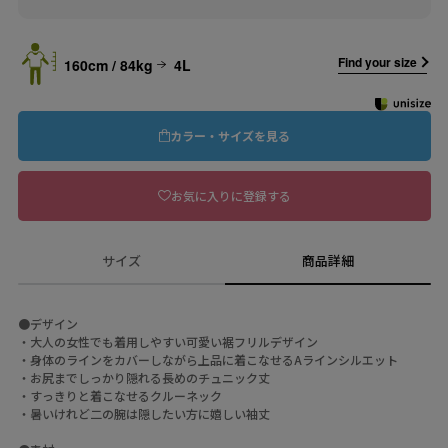
Find your size
160cm / 84kg
4L
カラー・サイズを見る
お気に入りに登録する
サイズ
商品詳細
●デザイン
・大人の女性でも着用しやすい可愛い裾フリルデザイン
・身体のラインをカバーしながら上品に着こなせるAラインシルエット
・お尻までしっかり隠れる長めのチュニック丈
・すっきりと着こなせるクルーネック
・暑いけれど二の腕は隠したい方に嬉しい袖丈