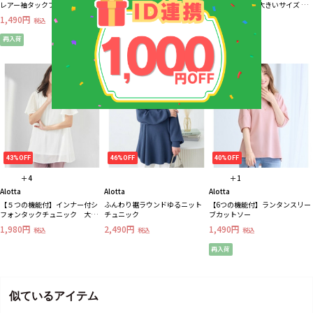
レアー袖タックブラウス 大き
ツ 大きいサイズレディース
ャツブラウス 大きいサイズ レ
いサイズ レディース
ディース
1,490円
2,990円
1,790円
税込
税込
税込
再入荷
43%OFF
46%OFF
40%OFF
＋4
＋1
Alotta
Alotta
Alotta
【５つの機能付】インナー付シ
ふんわり裾ラウンドゆるニット
【6つの機能付】ランタンスリー
フォンタックチュニック 大き
チュニック
ブカットソー
いサイズ レディース
1,980円
2,490円
1,490円
税込
税込
税込
再入荷