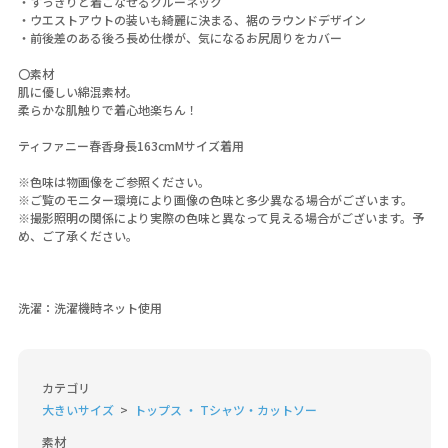
・すっきりと着こなせるクルーネック
・ウエストアウトの装いも綺麗に決まる、裾のラウンドデザイン
・前後差のある後ろ長め仕様が、気になるお尻周りをカバー
〇素材
肌に優しい綿混素材。
柔らかな肌触りで着心地楽ちん！
ティファニー春香身長163cmMサイズ着用
※色味は物画像をご参照ください。
※ご覧のモニター環境により画像の色味と多少異なる場合がございます。
※撮影照明の関係により実際の色味と異なって見える場合がございます。予
め、ご了承ください。
洗濯：洗濯機時ネット使用
カテゴリ
大きいサイズ
トップス ・ Tシャツ・カットソー
素材