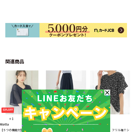
関連商品
53%OFF
34%OFF
37%OFF
＋1
＋1
＋8
Alotta
Alotta
Alotta
【５つの機能付】インナー付フ
ふんわりシフォンワイドパン
【４つの機能付】フリル袖Ｔシ