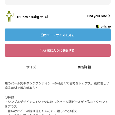
Find your size
160cm / 83kg
4L
カラー・サイズを見る
お気に入りに登録する
サイズ
商品詳細
袖のパール調ボタンがワンポイントの可愛くて優秀なトップス。肌に優しい
綿混素材で着心地楽ちん！
〇特徴
・シンプルデザインのTシャツに施したパール調ビーズが上品なアクセント
をプラス
・暑いけれど二の腕は隠したい方に、嬉しい5分袖丈