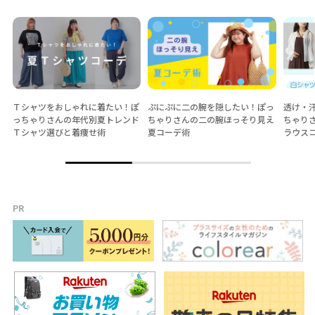
Ｔシャツをおしゃれに着たい！ぽ
ぷにぷに二の腕を隠したい！ぽっ
透け・
っちゃりさんの年代別夏トレンド
ちゃりさんの二の腕ほっそり見え
ちゃり
Ｔシャツ選びと着痩せ術
夏コーデ術
ラウス
PR