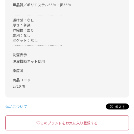
■品質／ポリエステル65%・綿35%

………………………………………

透け感：なし

厚さ：普通

伸縮性：あり

裏地：なし

ポケット：なし

………………………………………
洗濯表示
洗濯機時ネット使用
原産国
商品コード
271978
返品について
このブランドをお気に入り登録する