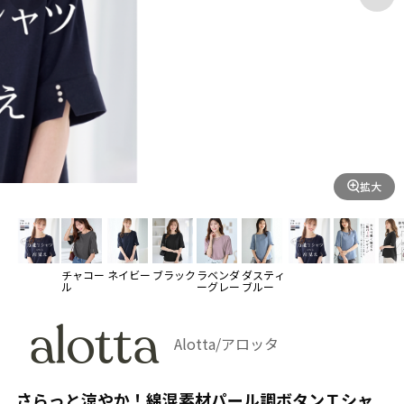
拡大
チャコー
ネイビー
ブラック
ラベンダ
ダスティ
ル
ーグレー
ブルー
Alotta/アロッタ
さらっと涼やか！綿混素材パール調ボタンＴシャ