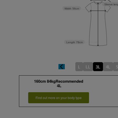
Sleeve len
Width
56cm
Length
79cm
L
LL
3L
4L
5
160cm 84kgRecommended
4L
Find out more on your body type