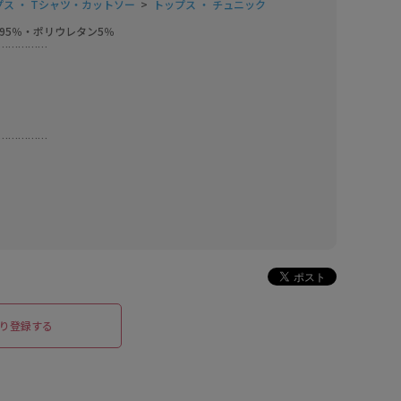
プス ・ Tシャツ・カットソー
トップス ・ チュニック
95％・ポリウレタン5％

……………

……………
り登録する