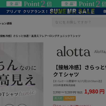
ション通販
接触冷感】さらっと快適！高見えフレアーロングチュニックＴシャツ
Alot
【接触冷感】さらっと
クＴシャツ
【タイムセール開催中！8/17(月)10:59am迄】
2026年春夏販売価格
1,980 円
2,990
〜
3,289 円
税込
再入荷
10%OFF