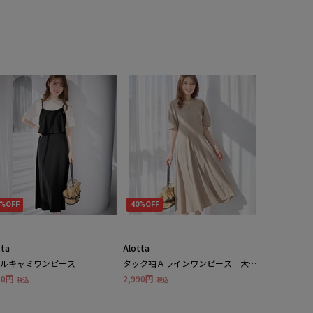
1%OFF
40%OFF
tta
Alotta
ルキャミワンピース
タック袖Ａラインワンピース 大き
いサイズレディース
80円
2,990円
税込
税込