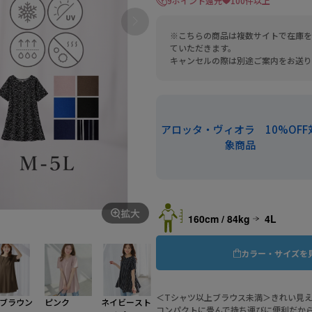
9ポイント還元
100件以上
※こちらの商品は複数サイトで在庫を
ていただきます。
キャンセルの際は別途ご案内をお送り
アロッタ・ヴィオラ 10%OFF
象商品
拡大
160cm / 84kg
4L
カラー・サイズを
＜Tシャツ以上ブラウス未満＞きれい見
ブラウン
ピンク
ネイビースト
コンパクトに畳んで持ち運びに便利だか