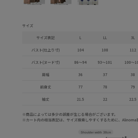
サイズ
サイズ表記
L
LL
3L
バスト(仕上り寸)
104
108
112
バスト(ヌード寸)
86～94
93～101
100～1
肩幅
36
37
38
前身丈
77
78
79
袖丈
21.5
22
22.5
※商品によっては多少の誤差が生じる場合がございます。
※カート内の相当表記は、サイズ検索しやすくするために、Alinom
Shoulder width
38cm