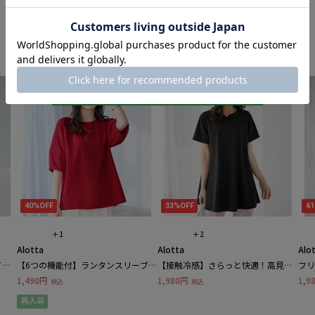
40%OFF
33%OFF
6
＋1
＋2
Alotta
Alotta
Alo
Ｔシ
【6つの機能付】ランタンスリーブカ
【接触冷感】さらっと快適！高見え
フリ
ットソー
フレアーロングチュニックＴシャツ
1,490円
1,980円
1,9
税込
税込
再入荷