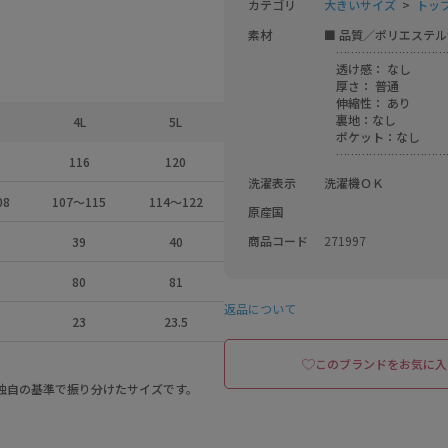
カテゴリ
大きいサイズ
トッ
素材
■ 品質／ポリエステル
　…………………………
　透け感： なし

　厚さ： 普通

　伸縮性： あり

　裏地：なし

4L
5L
　ポケット：なし

　…………………………
116
120
洗濯表示
洗濯機ＯＫ　
08
107～115
114～122
原産国
商品コード
271997
39
40
80
81
返品について
23
23.5
このブランドをお気に入
a独自の基準で振り分けたサイズです。