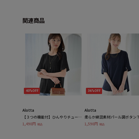
関連商品
40%OFF
36%OFF
Alotta
Alotta
【３つの機能付】ひんやりチューリ
柔らか綿混素材パール調ボタン
ップ袖Tシャツブラウス
ャツ
1,490円
1,590円
税込
税込