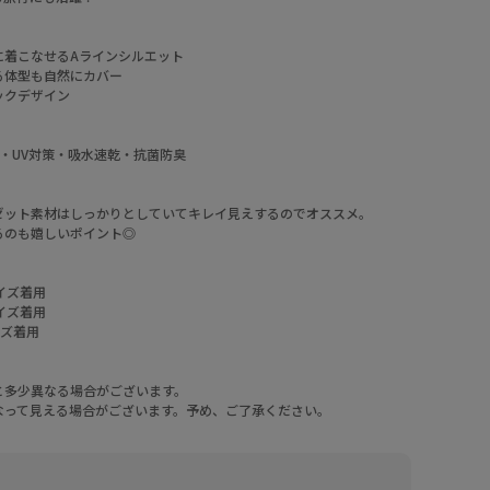
に着こなせるAラインシルエット
る体型も自然にカバー
ックデザイン
・UV対策・吸水速乾・抗菌防臭
。
ゼット素材はしっかりとしていてキレイ見えするのでオススメ。
るのも嬉しいポイント◎
ズ着用
イズ着用
ズ着用
と多少異なる場合がございます。
なって見える場合がございます。予め、ご了承ください。