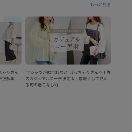
もっと見る
【202
ニックコ
なし術
ちゃりさん
“Tシャツが似合わない”ぽっちゃりさんへ！春
デ正解集
のカジュアルコーデ決定版│着痩せして見え
る旬の着こなし術