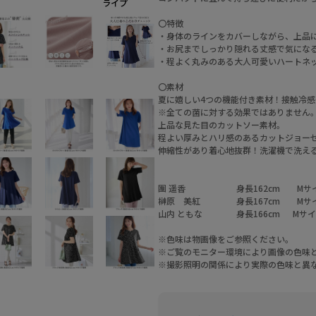
ライプ
〇特徴
・身体のラインをカバーしながら、上品
・お尻までしっかり隠れる丈感で気にな
・程よく丸みのある大人可愛いハートネ
〇素材
夏に嬉しい4つの機能付き素材！接触冷感
※全ての菌に対する効果ではありません
上品な見た目のカットソー素材。
程よい厚みとハリ感のあるカットジョー
伸縮性があり着心地抜群！洗濯機で洗え
團 遥香 身長162cm Mサイ
榊原 美紅 身長167cm Mサ
山内 ともな 身長166cm Mサイ
※色味は物画像をご参照ください。
※ご覧のモニター環境により画像の色味
※撮影照明の関係により実際の色味と異