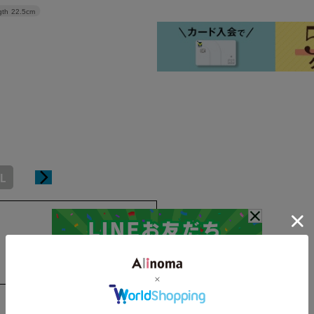
gth
22.5cm
L