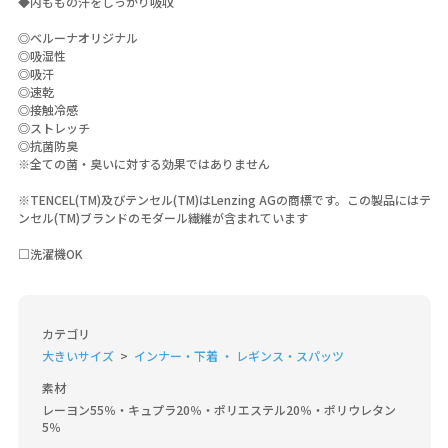
◆内ももの汗をしっかり吸収
◎ベルーナオリジナル
◎吸湿性
◎吸汗
◎速乾
◎接触冷感
◎ストレッチ
◎抗菌防臭
※全ての菌・臭いに対する効果ではありません
※TENCEL(TM)及びテンセル(TM)はLenzing AGの商標です。この製品にはテ
ンセル(TM)ブランドのモダール繊維が含まれています
□洗濯機OK
カテゴリ
大きいサイズ
インナー・下着 ・ レギンス・スパッツ
素材
レーヨン55％・キュプラ20％・ポリエステル20％・ポリウレタン
5％