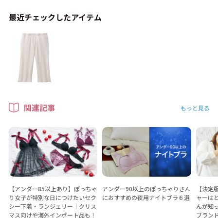
最近チェックしたアイテム
関連記事
もっと見る
【アンダー85以上あり】ぽっちゃ
アンダー90以上のぽっちゃりさん
【決定
り女子が特別な日につけたいセク
におすすめの夜用ナイトブラ６選
ャーは
シー下着・ランジェリー│クリス
んが知
マス向けや海外インポート品も！
ブラン