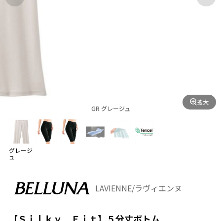
拡大
GR グレージュ
グレージ
ュ
LAVIENNE/ラヴィエンヌ
【Ｓｉｌｋｙ Ｆｉｔ】５分丈ボトム