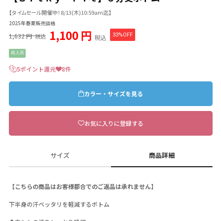
【タイムセール開催中！8/13(木)10:59am迄】
2025年春夏販売価格
1,100 円
1,632 円
33%OFF
税込
税込
再入荷
5ポイント還元
8件
カラー・サイズを見る
お気に入りに登録する
サイズ
商品詳細
【こちらの商品はお客様都合でのご返品は承れません】
下半身の汗ベッタリを軽減するボトム