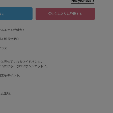
Find your size
お気に入りに登録する
見る
シルエットが魅力！
脚＆脚長効果◎
プラス
りと見せてくれるワイドパンツ。
ニムだから、きれいなシルエットに。
加工もポイント。
。
BU ブルー
ニム生地。