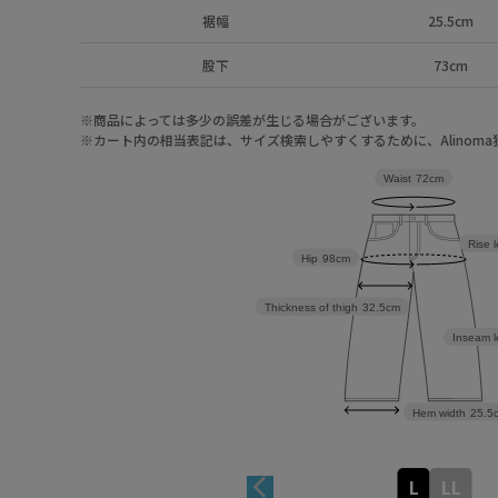
裾幅
25.5cm
股下
73cm
※商品によっては多少の誤差が生じる場合がございます。
※カート内の相当表記は、サイズ検索しやすくするために、Alinom
Waist
72cm
Rise 
Hip
98cm
Thickness of thigh
32.5cm
Inseam l
Hem width
25.5
L
LL