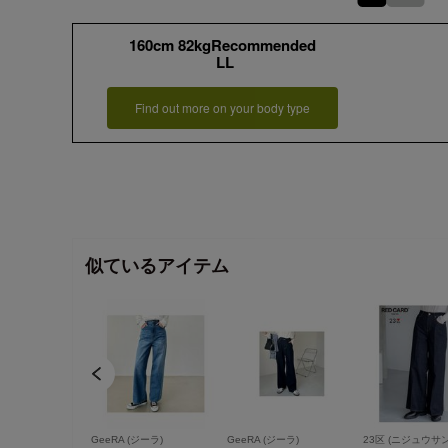
160cm 82kgRecommended
LL
Find out more on your body type