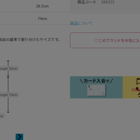
商品コード
208325
26.5cm
74cm
返品について
a独自の基準で振り分けたサイズです。
このブランドをお気に入
length
32cm
ength
73cm
cm