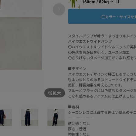
160cm / 82kg
LL
カラー・サイズを
スタイルアップが叶う！すっきりキレイ
ハイウエストワイドパンツ
〇ハイウエスト＆ワイドシルエットで美
〇色落ち感が目を引く、ユーズド加工
〇さりげないダメージ加工がこなれ感を
■デザイン
ハイウエストデザインで腰回しをすっき
程よいゆとりのあるストレートワイドデ
美脚、脚長効果を叶える1本です。
ブルーとブラックには色落ち＆ダメージ
拡大
こなれ感のあるアイテムに仕上げました
■素材
シーズンレスに活躍する程よい厚みのデ
……………………
透け感：なし
厚さ：普通
伸縮性：なし