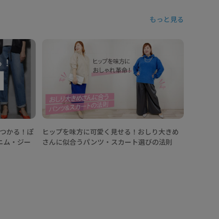
もっと見る
【ワイド
どう着こ
見つかる！ぽ
ヒップを味方に可愛く見せる！おしり大きめ
ニム・ジー
さんに似合うパンツ・スカート選びの法則