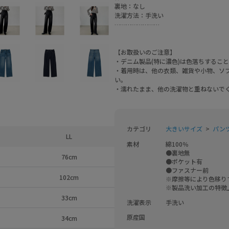
裏地：なし
洗濯方法：手洗い
……………………
【お取扱いのご注意】
・デニム製品(特に濃色)は色落ちするこ
・着用時は、他の衣類、雑貨や小物、ソ
い。
・濡れたまま、他の洗濯物と重ねないで
カテゴリ
大きいサイズ
パンツ
LL
素材
綿100％

●裏地無

76cm
●ポケット有

●ファスナー前

102cm
※摩擦等により色移り
※製品洗い加工の特徴
33cm
洗濯表示
手洗い
原産国
34cm