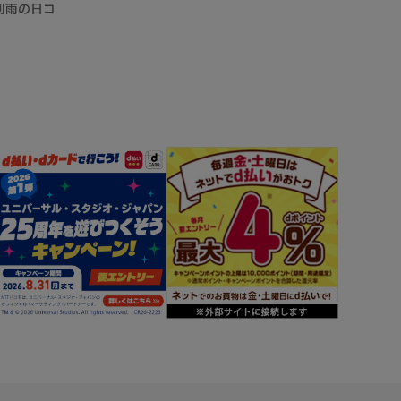
別雨の日コ