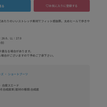
お気に入りに登録する
見る
足あたりのいいストレッチ素材でフィット感抜群。太めヒールで歩きや
26.0、LL：27.0
合)
少異なる場合があります。
る場合がございますので予めご了承下さい。
ズ ・ ショートブーツ
〉合皮スエード
