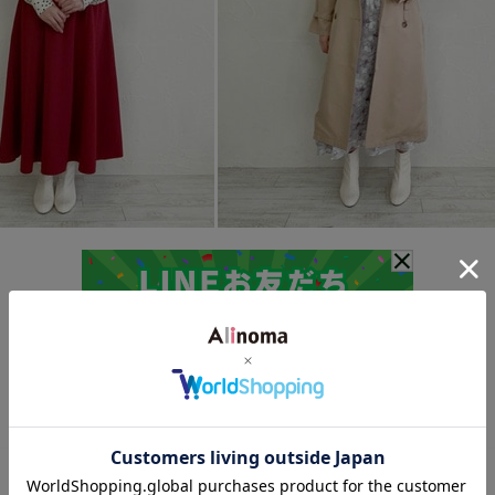
GeeRA
H.153cm