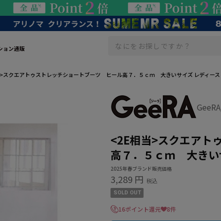
ション通販
当>スクエアトゥストレッチショートブーツ ヒール高７．５ｃｍ 大きいサイズ レディース
GeeR
<2E相当>スクエア
高７．５ｃｍ 大きい
2025年春ブランド販売価格
3,289 円
税込
SOLD OUT
16ポイント還元
8件