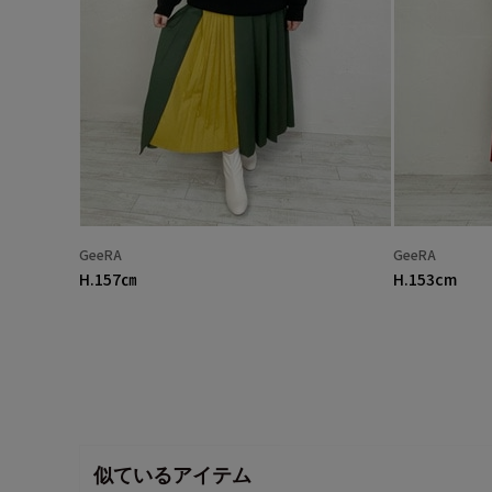
GeeRA
GeeRA
H.157㎝
H.153cm