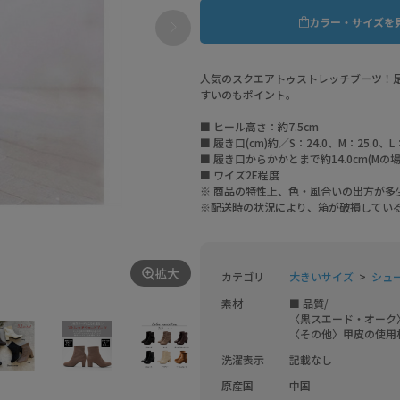
カラー・サイズを
人気のスクエアトゥストレッチブーツ！
すいのもポイント。
■ ヒール高さ：約7.5cm
■ 履き口(cm)約／S：24.0、M：25.0、L：
■ 履き口からかかとまで約14.0cm(Mの場
■ ワイズ2E程度
※ 商品の特性上、色・風合いの出方が多
※配送時の状況により、箱が破損してい
拡大
カテゴリ
大きいサイズ
シュー
素材
■ 品質/

〈黒スエード・オーク
洗濯表示
記載なし
原産国
中国