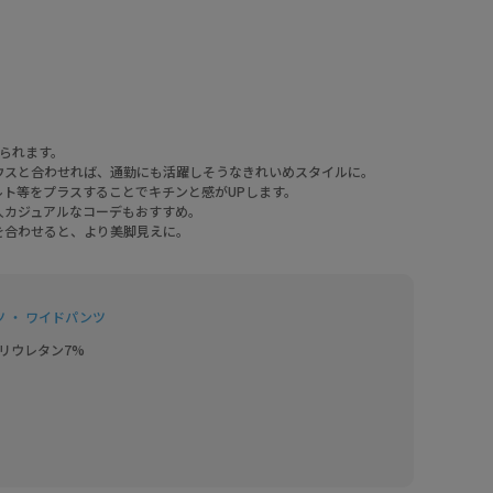
着られます。
ウスと合わせれば、通勤にも活躍しそうなきれいめスタイルに。
ト等をプラスすることでキチンと感がUPします。
人カジュアルなコーデもおすすめ。
を合わせると、より美脚見えに。
 ・ ワイドパンツ
リウレタン7%