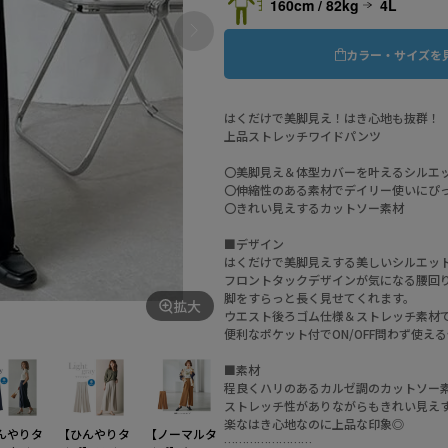
160cm / 82kg
4L
カラー・サイズを
はくだけで美脚見え！はき心地も抜群！
上品ストレッチワイドパンツ
〇美脚見え＆体型カバーを叶えるシルエ
〇伸縮性のある素材でデイリー使いにぴ
〇きれい見えするカットソー素材
■デザイン
はくだけで美脚見えする美しいシルエッ
フロントタックデザインが気になる腰回
脚をすらっと長く見せてくれます。
拡大
ウエスト後ろゴム仕様＆ストレッチ素材
GRPI_N
便利なポケット付でON/OFF問わず使え
■素材
程良くハリのあるカルゼ調のカットソー
ストレッチ性がありながらもきれい見え
楽なはき心地なのに上品な印象◎
んやりタ
【ひんやりタ
【ノーマルタ
……………………