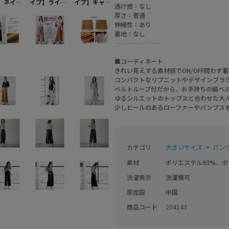
】ネイビ
イプ】ライト
イプ】キャメ
透け感：なし
グレー
ル
厚さ：普通
伸縮性：あり
裏地：なし
……………………
■コーディネート
きれい見えする素材感でON/OFF問わず
コンパクトなリブニットやデザインブラ
ベルトループ付だから、お手持ちの細ベル
ゆるシルエットのトップスと合わせた大
少しヒールのあるローファーやパンプス
カテゴリ
大きいサイズ
パンツ
素材
ポリエステル93%、ポ
洗濯表示
洗濯機可
原産国
中国
商品コード
204143