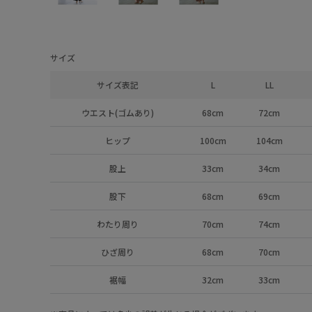
サイズ
サイズ表記
L
LL
ウエスト(ゴムあり)
68cm
72cm
ヒップ
100cm
104cm
股上
33cm
34cm
股下
68cm
69cm
わたり周り
70cm
74cm
ひざ周り
68cm
70cm
裾幅
32cm
33cm