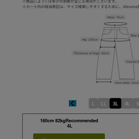
※商品によっては多少の誤差が生じる場合がございます。
※カート内の相当表記は、サイズ検索しやすくするために、Alinom
Waist
76cm
Rise 
Hip
108cm
Thickness of thigh
39cm
Inseam l
Hem width
34cm
L
LL
3L
4L
5
160cm 82kgRecommended
4L