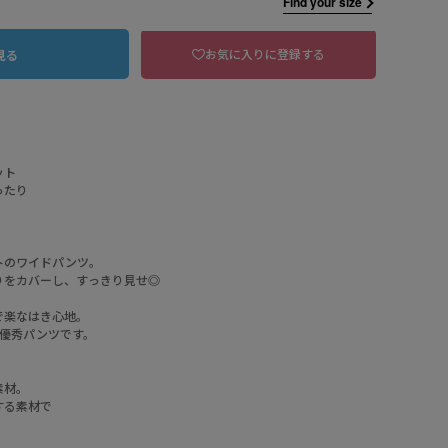
Find your size
お気に入りに登録する
見る
ット
ったり
トのワイドパンツ。
りをカバーし、すっきり見せ◎
で楽なはき心地。
 【ノーマルタイプ】グレイッシュピンク
る優秀パンツです。
素材。
する素材で