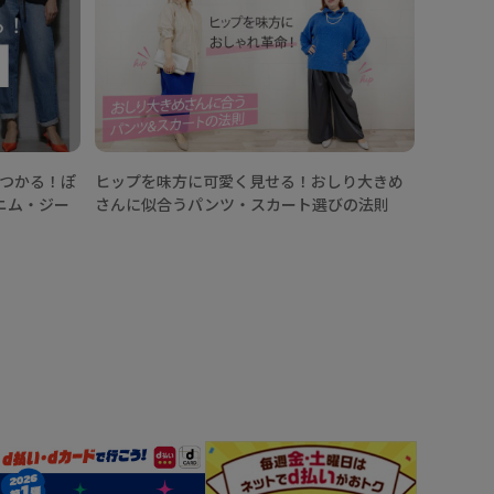
【ワイド
どう着こ
見つかる！ぽ
ヒップを味方に可愛く見せる！おしり大きめ
ニム・ジー
さんに似合うパンツ・スカート選びの法則