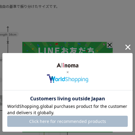
a独自の基準で振り分けたサイズです。
length
34cm
ength
70cm
L