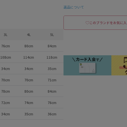
返品について
このブランドをお気に入
3L
4L
5L
76cm
80cm
84cm
108cm
114cm
118cm
34cm
34cm
35cm
70cm
70cm
71cm
78cm
80cm
84cm
72cm
74cm
76cm
34cm
35cm
36cm