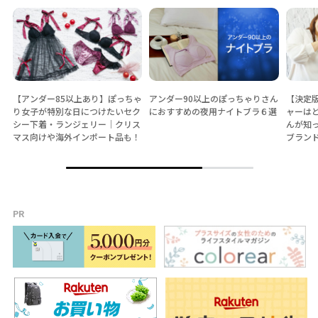
【アンダー85以上あり】ぽっちゃ
アンダー90以上のぽっちゃりさん
【決定
り女子が特別な日につけたいセク
におすすめの夜用ナイトブラ６選
ャーは
シー下着・ランジェリー│クリス
んが知
マス向けや海外インポート品も！
ブラン
PR