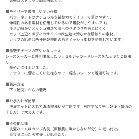
肩紐はストラップ調整可能です。
■デイリーで着用しやすい仕様
パワーネットはナチュラルな補整力でデイリーで着けやすく、
伸縮性のある素材を使用しているので着脱がしやすいです。
キメが細かいメッシュ構造で肌へのベタつきを感じにくく
カップ上辺とボディのサイドの表生地は滑らかな肌触りの素材、
カップの肌側は吸汗速乾機能のあるメッシュ素材を使用しています。
■薔薇モチーフの華やかなレース
レースメーカーと共同開発したラッセルジャカードレースをたっぷりと使用
し、
華やかに仕上げました。
アウターに響きにくい仕様なので、幅広いシーンで着用可能です。
■着用方法
下（足側）からの着用
■お手入れが簡単
洗濯ネットに入れて洗濯機洗いが可能です。日陰で吊り干し乾燥（普通の
干し方）で大丈夫です。
■その他仕様
洗濯ネームはカップ内側（直接肌に当たらない部分）に縫い付け。
直接肌に当たらず優しい肌当たり。