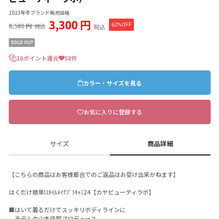
2023年冬ブランド販売価格
3,300 円
8,580 円
62%OFF
税込
税込
SOLD OUT
16ポイント還元
58件
カラー・サイズを見る
お気に入りに登録する
サイズ
商品詳細
【こちらの商品はお客様都合でのご返品はお受け出来かねます】
はくだけ簡単!ｽﾀｲﾙﾒｲｸﾌﾞﾗｷｬﾐ24【カヤビューティラボ】
■はいて着るだけでスッキリボディラインに
モデルの山本佳耶プロデュース。