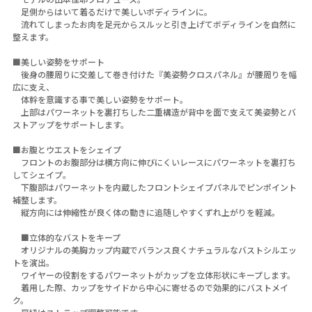
足側からはいて着るだけで美しいボディラインに。
流れてしまったお肉を足元からスルッと引き上げてボディラインを自然に
整えます。
■美しい姿勢をサポート
後身の腰周りに交差して巻き付けた『美姿勢クロスパネル』が腰周りを幅
広に支え、
体幹を意識する事で美しい姿勢をサポート。
上部はパワーネットを裏打ちした二重構造が背中を面で支えて美姿勢とバ
ストアップをサポートします。
■お腹とウエストをシェイプ
フロントのお腹部分は横方向に伸びにくいレースにパワーネットを裏打ち
してシェイプ。
下腹部はパワーネットを内蔵したフロントシェイプパネルでピンポイント
補整します。
縦方向には伸縮性が良く体の動きに追随しやすくずれ上がりを軽減。
■立体的なバストをキープ
オリジナルの美胸カップ内蔵でバランス良くナチュラルなバストシルエッ
トを演出。
ワイヤーの役割をするパワーネットがカップを立体形状にキープします。
着用した際、カップをサイドから中心に寄せるので効果的にバストメイ
ク。