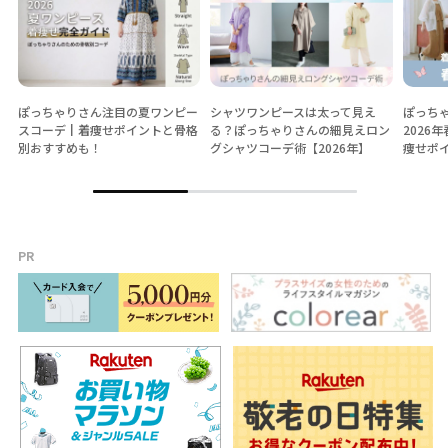
ぽっちゃりさん注目の夏ワンピー
シャツワンピースは太って見え
ぽっち
スコーデ┃着痩せポイントと骨格
る？ぽっちゃりさんの細見えロン
2026
別おすすめも！
グシャツコーデ術【2026年】
痩せポ
PR