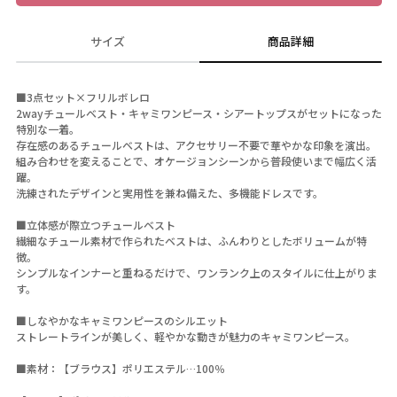
サイズ
商品詳細
■3点セット×フリルボレロ
2wayチュールベスト・キャミワンピース・シアートップスがセットになった
特別な一着。
存在感のあるチュールベストは、アクセサリー不要で華やかな印象を演出。
組み合わせを変えることで、オケージョンシーンから普段使いまで幅広く活
躍。
洗練されたデザインと実用性を兼ね備えた、多機能ドレスです。
■立体感が際立つチュールベスト
繊細なチュール素材で作られたベストは、ふんわりとしたボリュームが特
徴。
シンプルなインナーと重ねるだけで、ワンランク上のスタイルに仕上がりま
す。
■しなやかなキャミワンピースのシルエット
ストレートラインが美しく、軽やかな動きが魅力のキャミワンピース。
■素材：【ブラウス】ポリエステル…100％