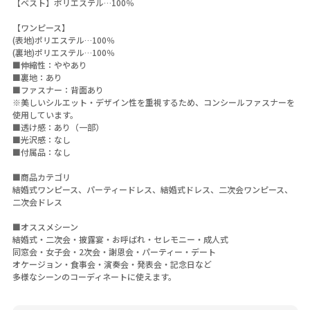
【ベスト】ポリエステル…100％
【ワンピース】
(表地)ポリエステル…100％
(裏地)ポリエステル…100％
■伸縮性：ややあり
■裏地：あり
■ファスナー：背面あり
※美しいシルエット・デザイン性を重視するため、コンシールファスナーを
使用しています。
■透け感：あり（一部）
■光沢感：なし
■付属品：なし
■商品カテゴリ
結婚式ワンピース、パーティードレス、結婚式ドレス、二次会ワンピース、
二次会ドレス
■オススメシーン
結婚式・二次会・披露宴・お呼ばれ・セレモニー・成人式
同窓会・女子会・2次会・謝恩会・パーティー・デート
オケージョン・食事会・演奏会・発表会・記念日など
多様なシーンのコーディネートに使えます。