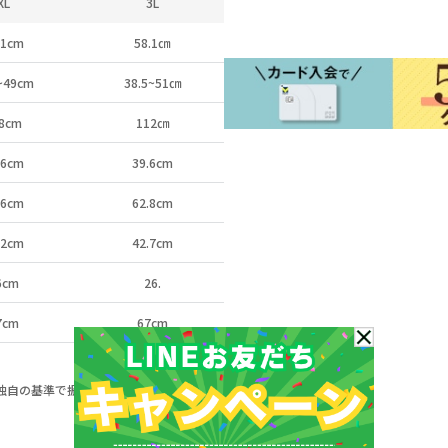
XL
3L
.1cm
58.1㎝
~49cm
38.5~51㎝
8cm
112㎝
.6cm
39.6cm
.6cm
62.8cm
.2cm
42.7cm
6cm
26.
7cm
67cm
a独自の基準で振り分けたサイズです。