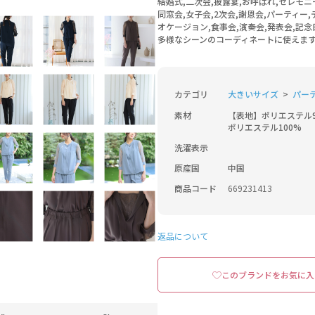
結婚式,二次会,披露宴,お呼ばれ,セレモニ
同窓会,女子会,2次会,謝恩会,パーティー,
オケージョン,食事会,演奏会,発表会,記念
多様なシーンのコーディネートに使えま
カテゴリ
大きいサイズ
パー
素材
【表地】ポリエステル9
ポリエステル100%
洗濯表示
原産国
中国
商品コード
669231413
返品について
このブランドをお気に入