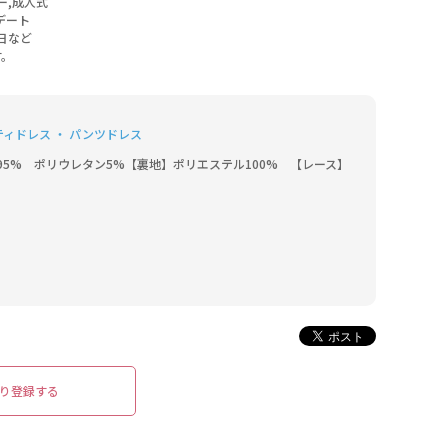
ー,成人式
デート
日など
す。
ティドレス ・ パンツドレス
5%　ポリウレタン5%【裏地】ポリエステル100%　【レース】
り登録する