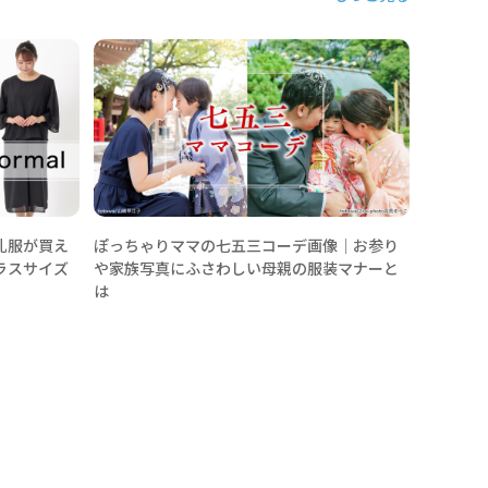
ぽっちゃ
接・就活
ンス法ま
礼服が買え
ぽっちゃりママの七五三コーデ画像│お参り
ラスサイズ
や家族写真にふさわしい母親の服装マナーと
は