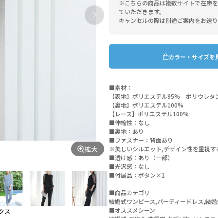
※こちらの商品は複数サイトで在庫を
ていただきます。
キャンセルの際は別途ご案内をお送り
カラー・サイズを
■素材：
【表地】ポリエステル95% ポリウレタ
【裏地】ポリエステル100%
【レース】ポリエステル100%
■伸縮性：なし
■裏地：あり
■ファスナー：背面あり
拡大
※美しいシルエット,デザイン性を重視す
■透け感：あり（一部）
■光沢感：なし
■付属品：ボタン×1
■商品カテゴリ
結婚式ワンピース,パーティードレス,結婚
■オススメシーン
クス