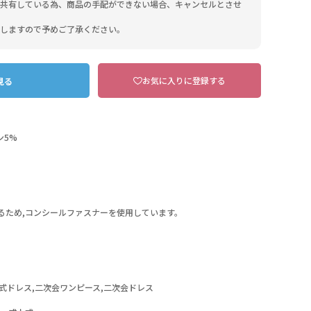
共有している為、商品の手配ができない場合、キャンセルとさせ
しますので予めご了承ください。
お気に入りに登録する
見る
ン5%
るため,コンシールファスナーを使用しています。
14 ネイビー×ネイビー
式ドレス,二次会ワンピース,二次会ドレス