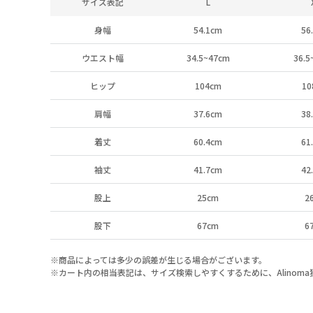
サイズ表記
L
身幅
54.1cm
56
ウエスト幅
34.5~47cm
36.5
ヒップ
104cm
10
肩幅
37.6cm
38
着丈
60.4cm
61
袖丈
41.7cm
42
股上
25cm
2
股下
67cm
6
※商品によっては多少の誤差が生じる場合がございます。
※カート内の相当表記は、サイズ検索しやすくするために、Alinom