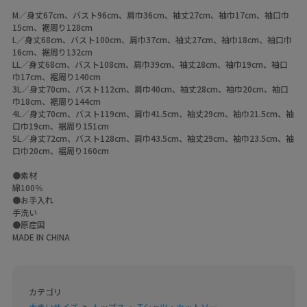
M／身丈67cm、バスト96cm、肩巾36cm、袖丈27cm、袖巾17cm、袖口巾
15cm、裾周り128cm
L／身丈68cm、バスト100cm、肩巾37cm、袖丈27cm、袖巾18cm、袖口巾
16cm、裾周り132cm
LL／身丈68cm、バスト108cm、肩巾39cm、袖丈28cm、袖巾19cm、袖口
巾17cm、裾周り140cm
3L／身丈70cm、バスト112cm、肩巾40cm、袖丈28cm、袖巾20cm、袖口
巾18cm、裾周り144cm
4L／身丈70cm、バスト119cm、肩巾41.5cm、袖丈29cm、袖巾21.5cm、袖
口巾19cm、裾周り151cm
5L／身丈72cm、バスト128cm、肩巾43.5cm、袖丈29cm、袖巾23.5cm、袖
口巾20cm、裾周り160cm
●素材
綿100％
●お手入れ
手洗い
●原産国
MADE IN CHINA
カテゴリ
大きいサイズ
トップス ・ Tシャツ・カットソー