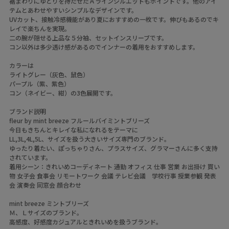
裾まわりにゆとりを持たせたＡラインシルエットもポイントです。他のアイ
テムとあわせやすいシンプルなデザインです。
UVカット、接触冷感機能があり夏におすすめの一枚です。伸びもあるのでキ
レイで楽ちんを実現。
二の腕が隠せる上品な５分袖、セットインスリーブです。
コン以外は多少透け感があるのでインナーの着用をおすすめします。
カラーは
ライトグレー（灰色、鼠色）
パープル（紫、紫色）
コン（ネイビー、紺）の3色展開です。
ブランド説明
fleur by mint breeze フルールバイミントブリーズ
今日もきちんとキレイな私になれるをテーマに
LL,3L,4L,5L、サイズを扱う大きいサイズ専門のブランド。
ゆったり着たい、ぽっちゃりさん、プラスサイズ、グラマーさんに多く支持
されています。
着用シーン：きれいめコーディネート 通勤 オフィス 仕事 営業 お出掛け 買い
物 女子会 食事会 リモートワーク 会議 テレビ会議 学校行事 授業参観 発表
会 演奏会 同窓会 顔合わせ
mint breeze ミントブリーズ
Ｍ、Ｌサイズのブランド。
高感度、好感度カジュアルときれいめを扱うブランド。