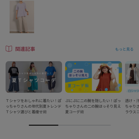
関連記事
もっと見る
Ｔシャツをおしゃれに着たい！ぽ
ぷにぷに二の腕を隠したい！ぽっ
透け・
っちゃりさんの年代別夏トレンド
ちゃりさんの二の腕ほっそり見え
ちゃり
Ｔシャツ選びと着痩せ術
夏コーデ術
ラウス