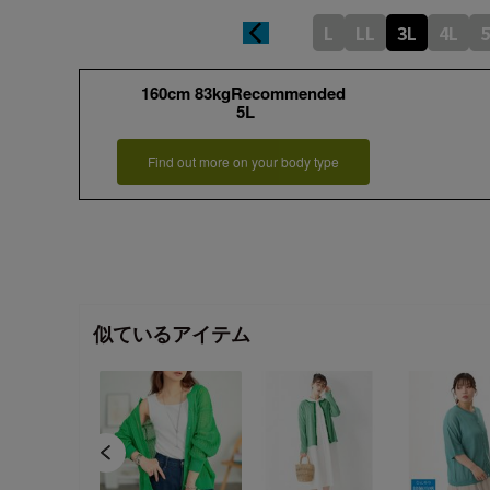
L
LL
3L
4L
5
160cm 83kgRecommended
5L
Find out more on your body type