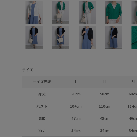
サイズ
サイズ表記
L
LL
3L
身丈
58cm
58cm
60c
バスト
104cm
110cm
114c
肩巾
47cm
48cm
49c
袖丈
34cm
34cm
34c