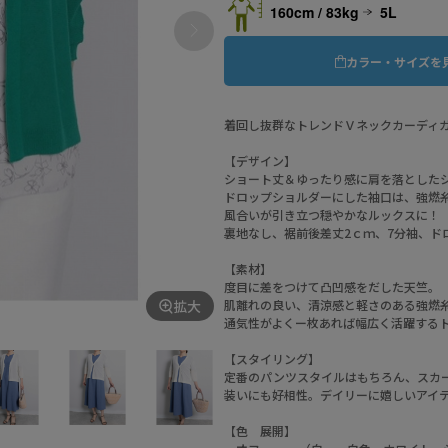
160cm / 83kg
5L
カラー・サイズを
着回し抜群なトレンドＶネックカーディ
【デザイン】
ショート丈＆ゆったり感に肩を落とした
ドロップショルダーにした袖口は、強燃
風合いが引き立つ穏やかなルックスに！
裏地なし、裾前後差丈2ｃｍ、7分袖、ド
【素材】
度目に差をつけて凸凹感をだした天竺。
拡大
肌離れの良い、清涼感と軽さのある強燃
通気性がよくー枚あれば幅広く活躍する
【スタイリング】
定番のパンツスタイルはもちろん、スカ
装いにも好相性。デイリーに嬉しいアイ
【色 展開】