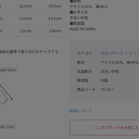
●素材
m
22.5cm
24.5cm
アクリル55％、綿45％
●お手入れ
手洗い中性
cm
12.5cm
13.5cm
●原産国
MADE IN CHINA
m
121cm
130cm
a独自の基準で振り分けたサイズです。
カテゴリ
大きいサイズ
トップ
素材
アクリル55%、綿45%
ength
34cm
洗濯表示
手洗い中性
原産国
中国
商品コード
363467
返品について
このブランドをお気に入
dth
57cm