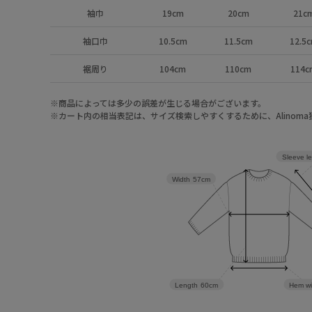
袖巾
19cm
20cm
21c
袖口巾
10.5cm
11.5cm
12.5
裾周り
104cm
110cm
114c
※商品によっては多少の誤差が生じる場合がございます。
※カート内の相当表記は、サイズ検索しやすくするために、Alinom
Sleeve l
Width
57cm
Length
60cm
Hem wi