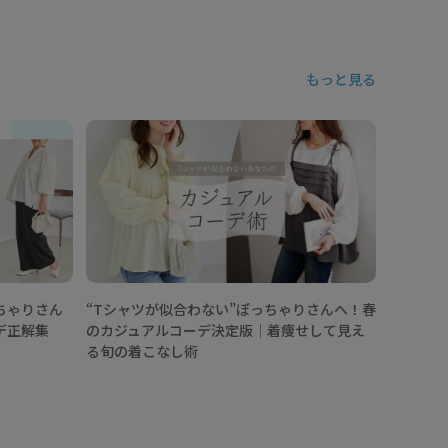
もっと見る
【202
ニックコ
なし術
ちゃりさん
“Tシャツが似合わない”ぽっちゃりさんへ！春
デ正解集
のカジュアルコーデ決定版│着痩せして見え
る旬の着こなし術