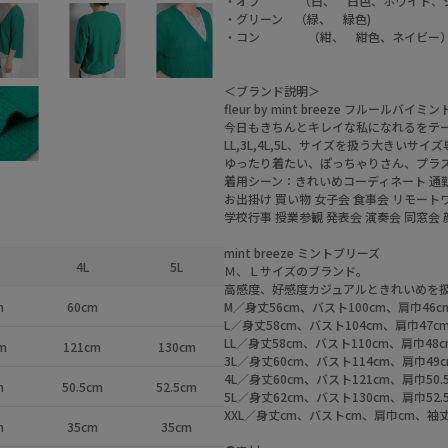
・オフ （白、 白色、ホワイト、
・グリーン （緑、 緑色)
・コン （紺、 紺色、ネイビー
＜ブランド説明＞
fleur by mint breeze フルールバイ
今日もきちんとキレイな私になれるをテ
LL,3L,4L,5L、サイズを扱う大きいサ
ゆったり着たい、ぽっちゃりさん、プラ
着用シーン：きれいめコーディネート 通勤
お出掛け 買い物 女子会 食事会 リモート
学校行事 授業参観 発表会 演奏会 同窓会
mint breeze ミントブリーズ
4L
5L
Ｍ、Ｌサイズのブランド。
高感度、好感度カジュアルときれいめを
m
60cm
M／身丈56cm、バスト100cm、肩巾46c
L／身丈58cm、バスト104cm、肩巾47c
LL／身丈58cm、バスト110cm、肩巾48c
m
121cm
130cm
3L／身丈60cm、バスト114cm、肩巾49
4L／身丈60cm、バスト121cm、肩巾50.
m
50.5cm
52.5cm
5L／身丈62cm、バスト130cm、肩巾52.
XXL／身丈cm、バストcm、肩巾cm、袖
m
35cm
35cm