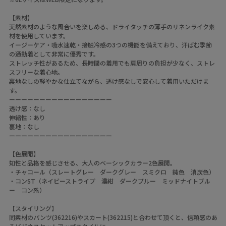
【素材】
天然素材のような風合いを楽しめる、ドライタッチの薄手のリネンライク素
材を使用しています。
イージーケア・吸水速乾・接触冷感の3つの機能を備えており、汗ばむ季節
の通勤着として非常に優秀です。
ストレッチ性があるため、長時間の着用でも肩周りの負担が少なく、ストレ
スフリーな着心地。
裏地なしの軽やかな仕立てながら、透け感なしで安心して着用いただけま
す。
ーーーーーーーーーーーーーーーーー
透け感：なし
伸縮性：あり
裏地：なし
ーーーーーーーーーーーーーーーーー
【色展開】
知性と品格を感じさせる、大人のベーシックカラー2色展開。
・チャコール（スレートグレー ダークグレー スミクロ 鈍色 消炭色）
・コンST（ネイビーストライプ 濃紺 ダークブルー ミッドナイトブル
ー コン系）
【スタイリング】
同素材のパンツ(362216)やスカート(362215)と合わせて頂くと、信頼感のあ