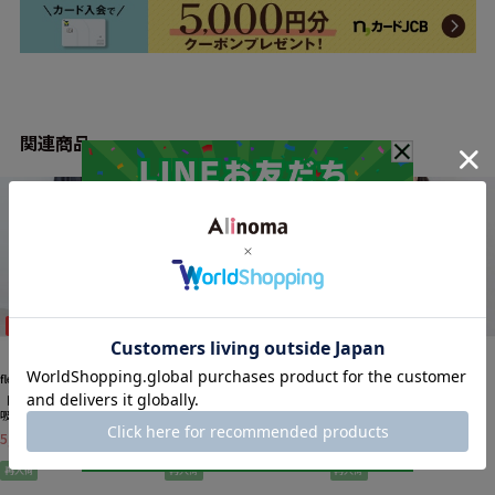
関連商品
46%OFF
50%OFF
20%OFF
fleur by mint breeze
fleur by mint breeze
fleur by mint breeze
【タイムセール】【接触冷感・
【接触冷感・抗菌消臭】フリル
【タイムセール】【接触冷感・
吸水速乾】リネンライク ストレ
ネックタックブラウス
抗菌消臭】さらさらジョーゼッ
ートパンツ LL/3L/4L/5L fleur by
LL/3L/4L/5L/6L fleur by mint
トプリーツブラウス LL/3L/4L/5L
5,346円
3,850円
7,040円
税込
税込
税込
mint breeze
breeze
fleur by mint breeze
再入荷
再入荷
再入荷