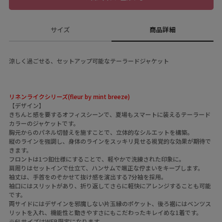
サイズ
商品詳細
涼しく過ごせる、セットアップ可能なテーラードジャケット
リネンライクシリーズ(fleur by mint breeze)
【デザイン】
きちんと感を要するオフィスシーンで、夏場もスマートに装えるテーラード
カラーのジャケットです。
胸元からのパネル切替えを施すことで、立体的なシルエットを構築。
縦のラインを強調し、身体のラインをスッキリ見せる視覚的な効果が期待で
きます。
フロントは1つ釦仕様にすることで、軽やかで洗練された印象に。
肩周りはセットインで仕立て、ハンサムで端正な佇まいをキープします。
袖丈は、手首をのぞかせて抜け感を演出する7分袖を採用。
袖口にはスリットがあり、折り返してさらに軽快にアレンジすることも可能
です。
両サイドにはデザインを邪魔しない片玉縁のポケット、後ろ裾にはベンツス
リットを入れ、機能性と動きやすさにもこだわったキレイめな1着です。
※6LサイズはWEB限定になります。