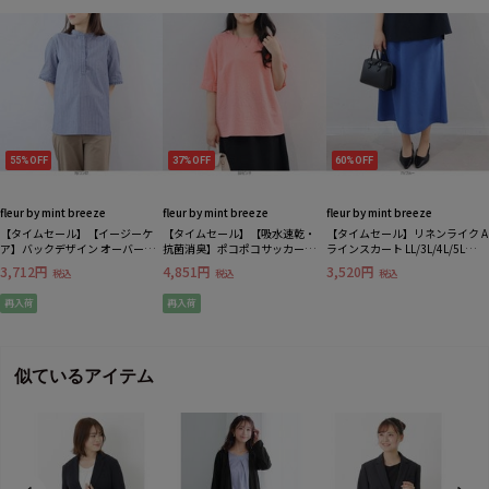
55%OFF
37%OFF
60%OFF
fleur by mint breeze
fleur by mint breeze
fleur by mint breeze
【タイムセール】【イージーケ
【タイムセール】【吸水速乾・
【タイムセール】リネンライク A
ア】バックデザイン オーバーシ
抗菌消臭】ポコポコサッカータ
ラインスカート LL/3L/4L/5L
ャツ ブラウス LL/3L/4L/5L fleur
ックスリーブブラウス
fleur by mint breeze
3,712円
4,851円
3,520円
税込
税込
税込
by mint breeze
再入荷
再入荷