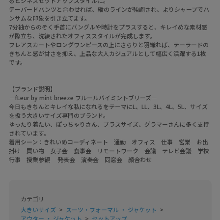
るビジネスセットアップスタイルに。
テーパードパンツと合わせれば、縦のラインが強調され、よりシャープでハ
ンサムな印象を引き立てます。
7分袖からのぞく手首にバングルや時計をプラスすると、キレイめな素材感
が際立ち、洗練されたオフィススタイルが完成します。
フレアスカートやロングワンピースの上にさらりと羽織れば、テーラードの
きちんと感が甘さを抑え、上品な大人カジュアルとして幅広く活躍する1枚
です。
【ブランド説明】
－fLeur by mint breeze フルールバイミントブリーズ－
今日もきちんとキレイな私になれるをテーマにL、LL、3L、4L、5L、サイズ
を扱う大きいサイズ専門のブランド。
ゆったり着たい、ぽっちゃりさん、プラスサイズ、グラマーさんに多く支持
されています。
着用シーン：きれいめコーディネート 通勤 オフィス 仕事 営業 お出
掛け 買い物 女子会 食事会 リモートワーク 会議 テレビ会議 学校
行事 授業参観 発表会 演奏会 同窓会 顔合わせ
カテゴリ
大きいサイズ
スーツ・フォーマル ・ ジャケット
アウター ・ ジャケット
セットアップ