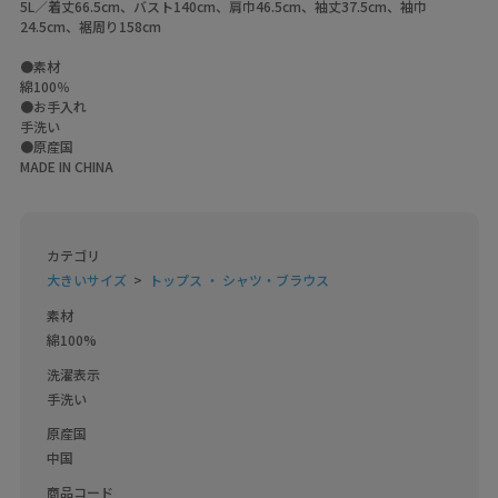
5L／着丈66.5cm、バスト140cm、肩巾46.5cm、袖丈37.5cm、袖巾
24.5cm、裾周り158cm
●素材
綿100％
●お手入れ
手洗い
●原産国
MADE IN CHINA
カテゴリ
大きいサイズ
トップス ・ シャツ・ブラウス
素材
綿100%
洗濯表示
手洗い
原産国
中国
商品コード