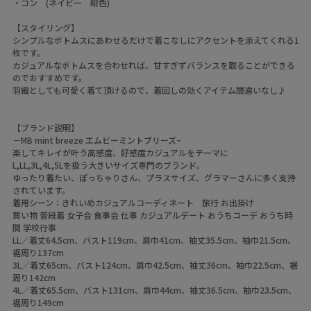
・コン (ネイビー 紺色)
【スタイリング】
シンプルなボトムスにあわせるだけで着こなしにアクセントを添えてくれる1
枚です。
カジュアルなボトムスを合わせれば、甘すぎずバランスを取ることができる
のでおすすめです。
羽織としても可愛く着て頂けるので、着回しの効くアイテム間違いなし♪
【ブランド説明】
－MB mint breeze エムビーミントブリーズｰ
楽してキレイが叶う高感度、好感度カジュアルをテーマに
L,LL,3L,4L,5Lを扱う大きいサイズ専門のブランド。
ゆったり着たい、ぽっちゃりさん、プラスサイズ、グラマーさんに多く支持
されています。
着用シーン：きれいめカジュアルコーディネート 旅行 お出掛け
買い物 普段着 女子会 食事会 仕事 カジュアルデート おうちコーデ おうち時
間 学校行事
LL／着丈64.5cm、バスト119cm、肩巾41cm、袖丈35.5cm、袖巾21.5cm、
裾周り137cm
3L／着丈65cm、バスト124cm、肩巾42.5cm、袖丈36cm、袖巾22.5cm、裾
周り142cm
4L／着丈65.5cm、バスト131cm、肩巾44cm、袖丈36.5cm、袖巾23.5cm、
裾周り149cm