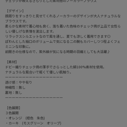
チェックが映えるさらりとした素材感のノーカラーブラウス
【デザイン】
顔周りをすっきりと見せてくれるノーカラーのデザインが大人ナチュラルな
ブラウスです。
柔らかな素材で着心地も良く、落ち着いた色味のチェック柄が上品で女性ら
しい優しげな表情を演出します。
リラックスシルエットなので風を通し、夏でも涼しく着用できます◎
ぽわんとした袖口のボリュームで気になる二の腕もカバーしつつ程よくフェ
ミニンな印象に。
前開きの仕様なので、紫外線が気になる時期の羽織としても大活躍♪
【素材】
ドビー織りチェック柄の薄手でさらっとした綿100%素材を使用。
ナチュラルな風合いで軽くて優しい肌触り。
ーーーーーーーーーーーーーーーーー
透け感：やや有り
伸縮性：無し
裏地：無し
ーーーーーーーーーーーーーーーーー
【色展開】
３色展開
・オレンジ (橙色 朱色)
・カーキ (モスグリーン オリーブ)