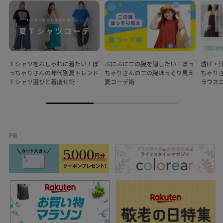
Ｔシャツをおしゃれに着たい！ぽ
ぷにぷに二の腕を隠したい！ぽっ
透け・
っちゃりさんの年代別夏トレンド
ちゃりさんの二の腕ほっそり見え
ちゃり
Ｔシャツ選びと着痩せ術
夏コーデ術
ラウス
PR