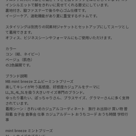
インシルエットで脚をきれいに見せてくれる膝丈にしています。
裏地付き、脇ファスナーで後ろ中心ゴム仕様です。
イージーケア、速乾機能があり夏に重宝するボトムです。
スタイリングは別売りの同素材ジャケットとセットアップにしてスーツとし
て着用できます。
オフィス、ビジネスシーンやフォーマルにもご使用いただけます。
カラー
コン（紺、ネイビー）
ベージュ（肌色）
の2色展開です。
ブランド説明
MB mint breeze エムビーミントブリーズ
楽してキレイが叶う高感度、好感度カジュアルをテーマに
LL,3L,4L,5Lを扱う大きいサイズ専門のブランド。
ゆったり着たい、ぽっちゃりさん、プラスサイズ、グラマーさんに多く支持
されています。
着用シーン：きれいめカジュアルコーディネート 旅行 お出掛け 買い物 普
段着 女子会 食事会 仕事 カジュアルデート おうちコーデ おうち時間 学校行
事
mint breeze ミントブリーズ
Ｍ、Ｌサイズのブランド。