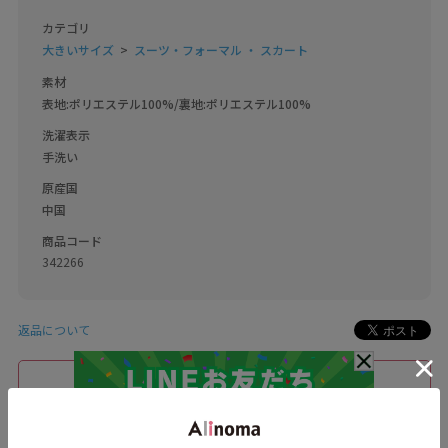
カテゴリ
大きいサイズ
スーツ・フォーマル ・ スカート
素材
表地:ポリエステル100%/裏地:ポリエステル100%
洗濯表示
手洗い
原産国
中国
商品コード
342266
返品について
このブランドをお気に入り登録する