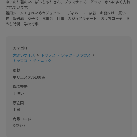
ゆったり着たい、ぽっちゃりさん、プラスサイズ、グラマーさんに多く支持
されています。
着用シーン：きれいめカジュアルコーディネート 旅行 お出掛け 買い
物 普段着 女子会 食事会 仕事 カジュアルデート おうちコーデ お
うち時間 学校行事
カテゴリ
大きいサイズ
トップス ・ シャツ・ブラウス
トップス ・ チュニック
素材
ポリエステル100％
洗濯表示
手洗い
原産国
中国
商品コード
342689