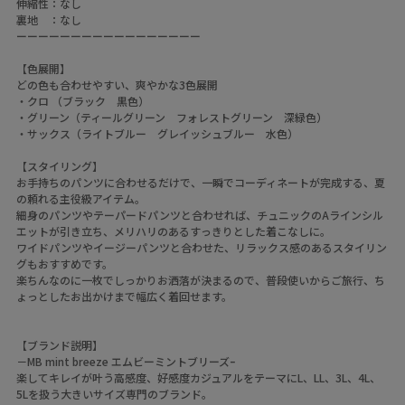
伸縮性：なし
裏地 ：なし
ーーーーーーーーーーーーーーーーー
【色展開】
どの色も合わせやすい、爽やかな3色展開
・クロ （ブラック 黒色）
・グリーン（ティールグリーン フォレストグリーン 深緑色）
・サックス（ライトブルー グレイッシュブルー 水色）
【スタイリング】
お手持ちのパンツに合わせるだけで、一瞬でコーディネートが完成する、夏
の頼れる主役級アイテム。
細身のパンツやテーパードパンツと合わせれば、チュニックのAラインシル
エットが引き立ち、メリハリのあるすっきりとした着こなしに。
ワイドパンツやイージーパンツと合わせた、リラックス感のあるスタイリン
グもおすすめです。
楽ちんなのに一枚でしっかりお洒落が決まるので、普段使いからご旅行、ち
ょっとしたお出かけまで幅広く着回せます。
【ブランド説明】
－MB mint breeze エムビーミントブリーズｰ
楽してキレイが叶う高感度、好感度カジュアルをテーマにL、LL、3L、4L、
5Lを扱う大きいサイズ専門のブランド。