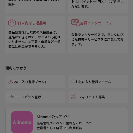
トは1ポイント＝1円としてご利用い
無料
ただけます。
7日以内なら返品可
会員ランクサービス
商品到着後7日以内の未使用品は、
会員ランクサービスで、ランクに応
返品ができるので、サイズの心配は
じた特典やサービスをご用意してお
いりません。※下着・水着など一部
ります。
商品は返品ができません。
便利につかう
お気に入り登録ブランド
お気に入り登録アイテム
メールマガジン登録
アフィリエイト募集
AlinomaI公式アプリ
最新情報やイベント情報をこれ一つで
会員書として店頭でも利用可能