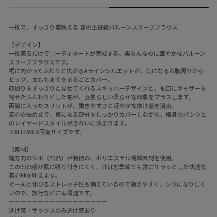
一枚で、すっきり着映える 夏の主役級バルーンスリーブブラウス
【デザイン】
一枚着るだけでコーディネートが完成する、楽ちんなのに華やかなバルーン
スリーブブラウスです。
裾に向かってふわりと広がるAラインシルエットが、気になるお腹周りから
ヒップ、太ももまでをまるごとカバー。
顔周りをすっきりと見せてくれるスキッパーデザインと、袖口にギャザーを
寄せたふんわりとした袖が、女性らしい柔らかな印象をプラスします。
両脇に入ったスリットが、動きやすさと軽やかな抜け感を演出。
安心の長め丈で、気になる部分をしっかりカバーしながら、細身のパンツと
のレイヤードスタイルがきれいに決まります。
※6LはWEB限定サイズです。
【素材】
縦方向のシボ（凹凸）が特徴の、ポリエステル楊柳素材を使用。
この凹凸感が肌に張り付きにくく、汗ばむ季節でも常にサラッとした快適な
着心地を叶えます。
ぐーんと伸びるストレッチ性も備えているので動きやすく、シワになりにく
いので、旅行などにも最適です。
ーーーーーーーーーーーーーーーーー
透け感：サックスのみ透け感あり