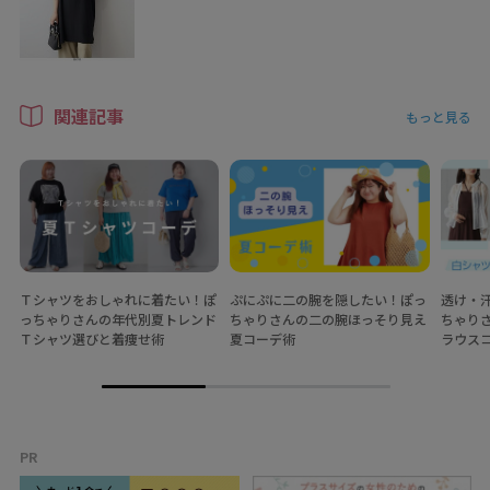
関連記事
もっと見る
Ｔシャツをおしゃれに着たい！ぽ
ぷにぷに二の腕を隠したい！ぽっ
透け・
っちゃりさんの年代別夏トレンド
ちゃりさんの二の腕ほっそり見え
ちゃり
Ｔシャツ選びと着痩せ術
夏コーデ術
ラウス
PR