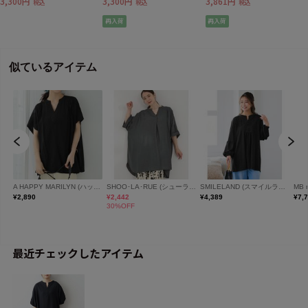
3,300円
3,300円
3,861円
税込
税込
税込
mint breezeミントブリーズ
再入荷
再入荷
最近チェックしたアイテム