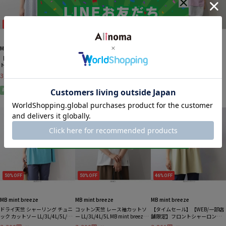
50%OFF
55%OFF
50%OFF
MB mint breeze
MB mint breeze
MB mint breeze
【接触冷感】フリルネックドッ
【タイムセール】【UVカット/接
レイヤード風 ロゴプリント Tシ
ト柄ブラウス
触冷感】Vネックニットカーディ
ャツ カットソー LL/3L/4L/5L MB
ガンLL/3L/4L/5L MB mint breeze
mint breezeミントブリーズ
3,850円
3,465円
3,025円
税込
税込
税込
ミントブリーズ
再入荷
再入荷
50%OFF
50%OFF
46%OFF
MB mint breeze
MB mint breeze
MB mint breeze
ドライ天竺 シャーリング チュニ
コットン天竺 レース袖カットソ
【タイムセール】【WEB/一部店
ック カットソー LL/3L/4L/5L/6L
ー LL/3L/4L/5L MB mint breeze
舗限定】フロントシャーロング
MB mint breezeミントブリーズ
ミントブリーズ
チュニックLL/3L/4L/5L/6L MB