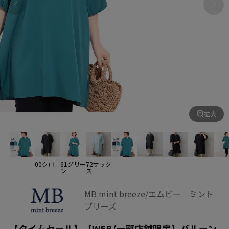
拡大
00クロ
61グリー
72サック
ン
ス
MB mint breeze/エムビー ミント
ブリーズ
【タイムセール】【WEB/一部店舗限定】バルーン