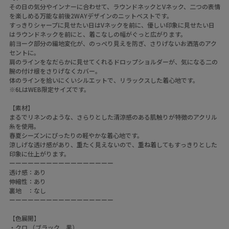
その日の気分やインナーに合わせて、ラウンドネックとVネック、二つの表情
を楽しめる万能な前後2WAYデザインのニットベストです。
すっきりシャープに見せたい日はVネックを前に、優しい印象に見せたい日
はラウンドネックを前にと、着こなしの幅がぐっと広がります。
前ヨーク部分の編地変化が、のっぺり見えを防ぎ、さりげないお洒落のアク
セントに。
肩のラインをなだらかに見せてくれるドロップショルダーが、気になる二の
腕の付け根をさりげなくカバー。
体のラインを拾いにくいシルエットで、リラックスした着心地です。
※6LはWEB限定サイズです。
【素材】
まるでリネンのような、さらりとした清涼感のある肌触りが特徴のアクリル
糸を使用。
春夏シーズンにぴったりの軽やかな着心地です。
涼しげな透け感があり、重たく見えないので、重ね着してもすっきりとした
印象に仕上がります。
ーーーーーーーーーーーーーーーーー
透け感：あり
伸縮性：あり
裏地 ：なし
ーーーーーーーーーーーーーーーーー
【色展開】
・クロ （ブラック 黒）