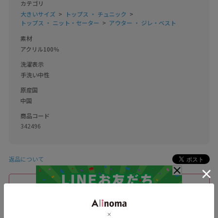
カテゴリ
大きいサイズ
トップス ・ チュニック
トップス ・ ニット・セーター
アウター ・ ジレ・ベスト
素材
アクリル100％
洗濯表示
手洗い中性
原産国
中国
商品コード
342496
返品について
このブランドをお気に入り登録する