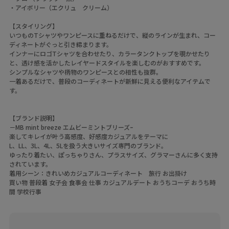
・アイボリー（エクリュ クリーム）
【スタイリング】
いつものTシャツやワンピースに重ねるだけで、縦のラインが生まれ、コー
ディネートがぐっと引き締まります。
インナーにロゴTシャツを合わせたり、カラータンクトップを覗かせたり
と、透け感を活かしたレイヤードスタイルを楽しむのがおすすめです。
シンプルなシャツや柄物のワンピースとの相性も抜群。
一着あるだけで、普段のコーディネートが新鮮に見える便利なアイテムで
す。
【ブランド説明】
－MB mint breeze エムビーミントブリーズｰ
楽してキレイが叶う高感度、好感度カジュアルをテーマに
L、LL、3L、4L、5Lを扱う大きいサイズ専門のブランド。
ゆったり着たい、ぽっちゃりさん、プラスサイズ、グラマーさんに多く支持
されています。
着用シーン：きれいめカジュアルコーディネート 旅行 お出掛け
買い物 普段着 女子会 食事会 仕事 カジュアルデート おうちコーデ おうち時
間 学校行事