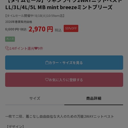
LL/3L/4L/5L MB mint breezeミントブリーズ
【タイムセール開催中！8/18(火)10:59am迄】
2026年春夏販売価格
2,970 円
6,600 円
55%OFF
税込
税込
再入荷
14ポイント還元
9件
カラー・サイズを見る
お気に入りに登録する
サイズ
商品詳細
一枚で二役、着こなし自由自在な大人のための万能2WAYニットベスト
【デザイン】