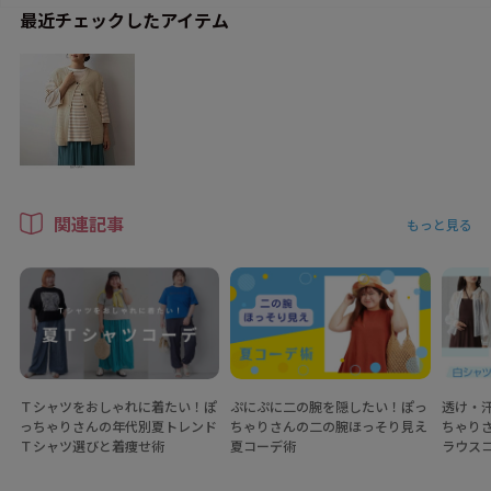
最近チェックしたアイテム
関連記事
もっと見る
Ｔシャツをおしゃれに着たい！ぽ
ぷにぷに二の腕を隠したい！ぽっ
透け・
っちゃりさんの年代別夏トレンド
ちゃりさんの二の腕ほっそり見え
ちゃり
Ｔシャツ選びと着痩せ術
夏コーデ術
ラウス