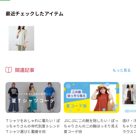
最近チェックしたアイテム
関連記事
もっと見る
Ｔシャツをおしゃれに着たい！ぽ
ぷにぷに二の腕を隠したい！ぽっ
透け・
っちゃりさんの年代別夏トレンド
ちゃりさんの二の腕ほっそり見え
ちゃり
Ｔシャツ選びと着痩せ術
夏コーデ術
ラウス