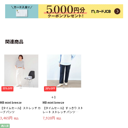
関連商品
55%OFF
20%OFF
＋1
MB mint breeze
MB mint breeze
【タイムセール】ストレッチ カ
【タイムセール】すっきり スト
ーブ パンツ
レート ストレッチ パンツ
LL/3L/4L/5L/6L MB mint breeze
3,465円
7,920円
税込
税込
ミントブリーズ
再入荷