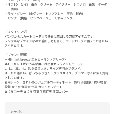
・オフBD (シロ 白色 クリーム アイボリー シロクロ 白黒 ボーダ
ー 横縞)
・ライトグレー (杢グレー トップグレー 灰色 鼠色)
・ピンク (桃色 ピンクベージュ くすみピンク)
【スタイリング】
パンツからスカートコーデまで多彩に着回せる万能アイテムです。
シンプルなデザインなので着回し力も高く、ワードローブに備えておきたい
アイテムです。
【ブランド説明】
－MB mint breeze エムビーミントブリーズｰ
楽してキレイが叶う高感度、好感度カジュアルをテーマに
L、LL、3L、4L、5Lを扱う大きいサイズ専門のブランド。
ゆったり着たい、ぽっちゃりさん、プラスサイズ、グラマーさんに多く支持
されています。
着用シーン：きれいめカジュアルコーディネート 旅行 お出掛け 買い物 普
段着 女子会 食事会 仕事 カジュアルデート
おうちコーデ おうち時間 学校行事 体型カバー
カテゴリ