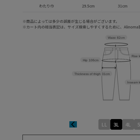
わたり巾
29.5cm
31cm
※商品によっては多少の誤差が生じる場合がございます。
※カート内の相当表記は、サイズ検索しやすくするために、Alinom
Waist
82cm
Rise 
Hip
106cm
Thickness of thigh
31cm
Inseam l
LL
3L
4L
5