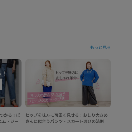
もっと見る
【ワイド
どう着こ
見つかる！ぽ
ヒップを味方に可愛く見せる！おしり大きめ
ニム・ジー
さんに似合うパンツ・スカート選びの法則