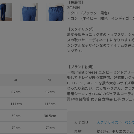
【色展開】
2色展開
・クロ (ブラック 黒色)
・コン (ネイビー 紺色 インディゴ 
【スタイリング】
着丈長めチュニック丈のトップスや、シ
スの取れたコーディネートになりおすす
シンプルなデザインなのでアイテムを選
ンツです。
【ブランド説明】
－MB mint breeze エムビーミントブリ
楽してキレイが叶う高感度、好感度カジ
4L
5L
L、LL、3L、4L、5Lを扱う大きいサイ
ゆったり着たい、ぽっちゃりさん、プラ
87cm
92cm
着用シーン：きれいめカジュアルコーディ
買い物 普段着 女子会 食事会 仕事 カジ
111cm
116cm
30cm
30.5cm
カテゴリ
大きいサイズ
パン
70cm
70cm
素材
綿63％、ポリエステル