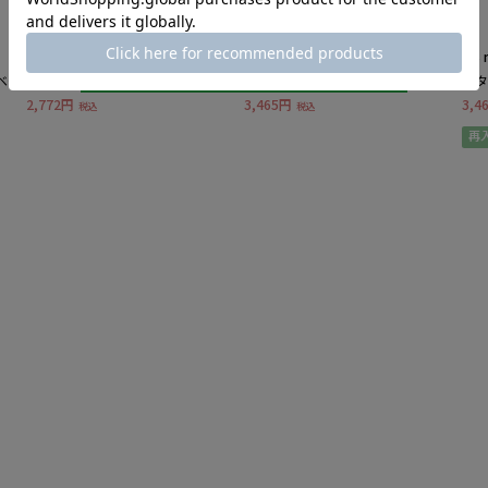
MB mint breeze
MB mint breeze
MB 
ベス
【タイムセール】バンドカラー サイ
【タイムセール】バンドカラー フロ
【タ
ドタック ブラウス
ントフリル ストライプ シャツ
パン
2,772円
3,465円
3,4
税込
税込
再