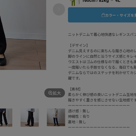
160cm / 82kg
4L
カラー・サイズを
ニットデニムで着心地快適なレギンス
【デザイン】
デニム見えするのに楽ちんな履き心地の
脚のラインに自然と沿うサイズ感とキレ
ウエストはゴムの仕様なので履くときも
一度履いたら手放せなくなる、毎日でも
デニムならではのステッチを利かせてカ
躍です。
【素材】
拡大
柔らかく伸び感の良いニットデニム生地
履きやすく重さを感じさせない生地感で
ーーーーーーーーーーーーーーーーー
透け感：無し
伸縮性：有り
裏地：無し
ーーーーーーーーーーーーーーーーー