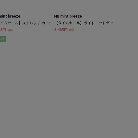
mint breeze
MB mint breeze
イムセール】ストレッチ カーブ
【タイムセール】ライトニットデニ
ツ
ム レギンス パンツ
65円
3,465円
税込
税込
入荷