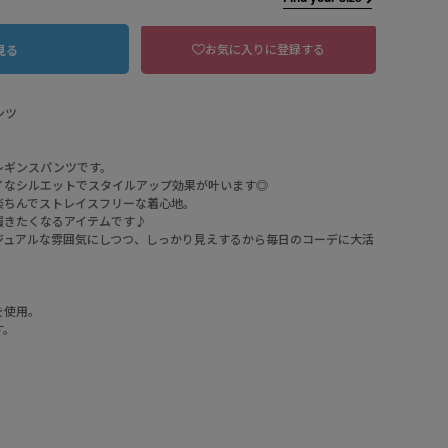
お気に入りに登録する
見る
パンツ
レギンスパンツです。
イなシルエットでスタイルアップ効果が叶います◎
楽ちんでストレイスフリーな着心地。
履きたくなるアイテムです♪
ジュアルな雰囲気にしつつ、しっかり見えするから毎日のコーデに大活
を使用。
70 コン
す。