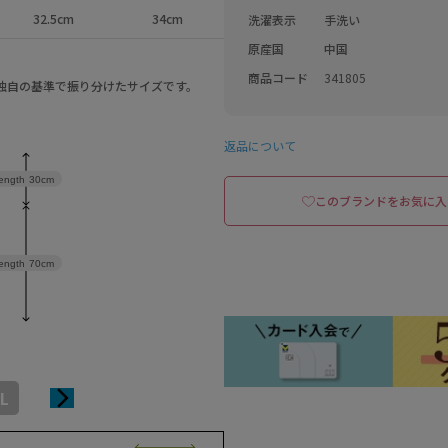
32.5cm
34cm
洗濯表示
手洗い
原産国
中国
商品コード
341805
a独自の基準で振り分けたサイズです。
返品について
length
30cm
このブランドをお気に入
ength
70cm
L