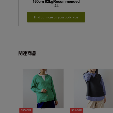
160cm 82kgRecommended
4L
Find out more on your body type
関連商品
55%OFF
55%OFF