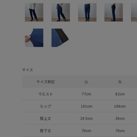
サイズ
サイズ表記
LL
3L
ウエスト
77cm
82cm
ヒップ
101cm
106cm
股上丈
29.5cm
30cm
股下丈
70cm
70cm