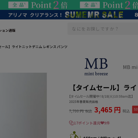
ション通販
セール】ライトニットデニム レギンス パンツ
MB m
【タイムセール】ライ
【タイムセール開催中！8/18(火)10:59am迄】
2025年春夏販売価格
3,465 円
55
7,700 円
税込
税込
17ポイント還元
9件