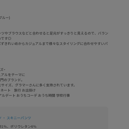
ブルー)
ャツやブラウスなどと合わせると足元がすっきりと見えるので、バラン
めです◎
ばずきれいめからカジュアルまで様々なスタイリングに合わせやすいパ
ーズｰ
ュアルをテーマに
ズ専門のブランド。
スサイズ、グラマーさんに多く支持されています。
ネート 旅行 お出掛け
ュアルデート おうちコーデ おうち時間 学校行事
ツ ・ スキニーパンツ
31％、ポリウレタン6％