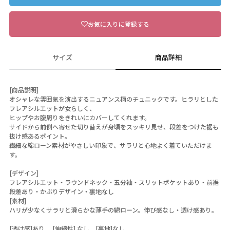
お気に入りに登録する
サイズ
商品詳細
[商品説明]
オシャレな雰囲気を演出するニュアンス柄のチュニックです。ヒラリとした
フレアシルエットが女らしく、
ヒップやお腹周りをきれいにカバーしてくれます。
サイドから前側へ寄せた切り替えが身頃をスッキリ見せ、段差をつけた裾も
抜け感あるポイント。
繊細な綿ローン素材がやさしい印象で、サラリと心地よく着ていただけま
す。
[デザイン]
フレアシルエット・ラウンドネック・五分袖・スリットポケットあり・前裾
段差あり・かぶりデザイン・裏地なし
[素材]
ハリが少なくサラリと滑らかな薄手の綿ローン。伸び感なし・透け感あり。
[透け感]あり [伸縮性] なし [裏地]なし