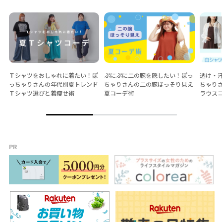
Ｔシャツをおしゃれに着たい！ぽ
ぷにぷに二の腕を隠したい！ぽっ
透け・
っちゃりさんの年代別夏トレンド
ちゃりさんの二の腕ほっそり見え
ちゃり
Ｔシャツ選びと着痩せ術
夏コーデ術
ラウス
PR