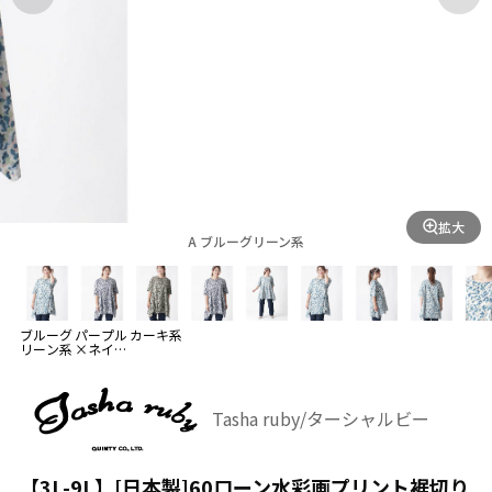
拡大
A ブルーグリーン系
ブルーグ
パープル
カーキ系
リーン系
×ネイビ
ー系
Tasha ruby/ターシャルビー
【3L-9L】[日本製]60ローン水彩画プリント裾切り