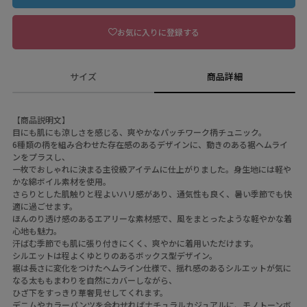
お気に入りに登録する
サイズ
商品詳細
【商品説明文】
目にも肌にも涼しさを感じる、爽やかなパッチワーク柄チュニック。
6種類の柄を組み合わせた存在感のあるデザインに、動きのある裾ヘムライ
ンをプラスし、
一枚でおしゃれに決まる主役級アイテムに仕上がりました。身生地には軽や
かな綿ボイル素材を使用。
さらりとした肌触りと程よいハリ感があり、通気性も良く、暑い季節でも快
適に過ごせます。
ほんのり透け感のあるエアリーな素材感で、風をまとったような軽やかな着
心地も魅力。
汗ばむ季節でも肌に張り付きにくく、爽やかに着用いただけます。
シルエットは程よくゆとりのあるボックス型デザイン。
裾は長さに変化をつけたヘムライン仕様で、揺れ感のあるシルエットが気に
なる太ももまわりを自然にカバーしながら、
ひざ下をすっきり華奢見せしてくれます。
デニムやカラーパンツを合わせればナチュラルカジュアルに、モノトーンボ