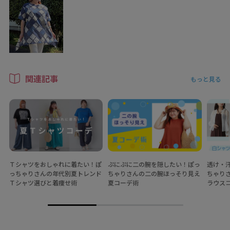
関連記事
もっと見る
Ｔシャツをおしゃれに着たい！ぽ
ぷにぷに二の腕を隠したい！ぽっ
透け・
っちゃりさんの年代別夏トレンド
ちゃりさんの二の腕ほっそり見え
ちゃり
Ｔシャツ選びと着痩せ術
夏コーデ術
ラウス