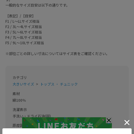
一般的なサイズ目安は以下の通りです。
【表記】/【目安】
F1 / L～LLサイズ相当
F2 / 3L～4Lサイズ相当
F3 / 5L～6Lサイズ相当
F4 / 7L～8Lサイズ相当
F5 / 9L～10Lサイズ相当
※部位ごとの詳しい寸法についてはサイズ表をご確認ください。
カテゴリ
大きいサイズ
トップス ・ チュニック
素材
綿100％
洗濯表示
手洗い・ドライ石油(弱)
原産国
日本製