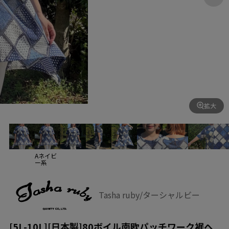
拡大
Aネイビ
ー系
Tasha ruby/ターシャルビー
[5L-10L][日本製]80ボイル南欧パッチワーク裾ヘ