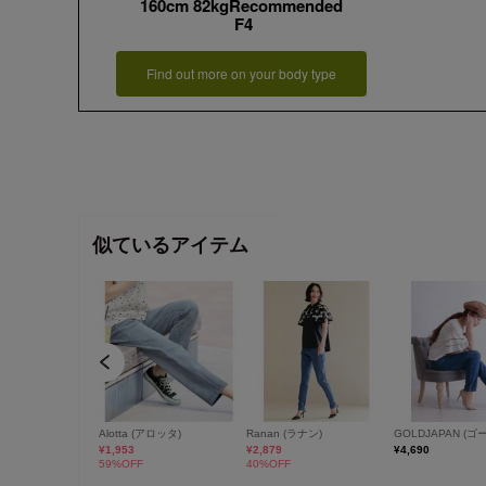
160cm 82kgRecommended
F4
Find out more on your body type