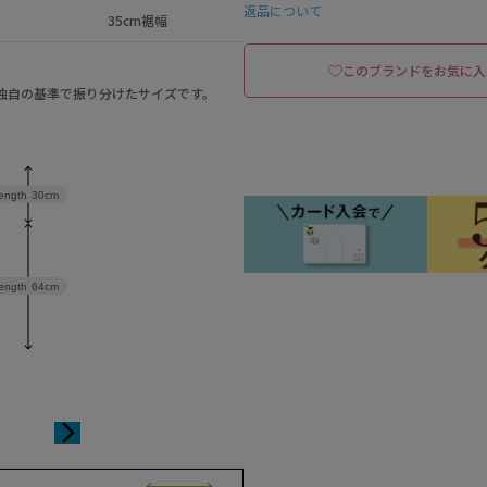
返品について
35cm裾幅
このブランドをお気に入
a独自の基準で振り分けたサイズです。
length
30cm
ength
64cm