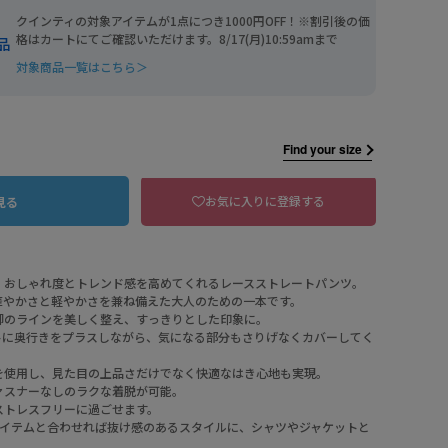
クインティの対象アイテムが1点につき1000円OFF！※割引後の価
格はカートにてご確認いただけます。8/17(月)10:59amまで
品
対象商品一覧はこちら＞
Find your size
お気に入りに登録する
見る
、おしゃれ度とトレンド感を高めてくれるレースストレートパンツ。
華やかさと軽やかさを兼ね備えた大人のための一本です。
A Aホワイト
脚のラインを美しく整え、すっきりとした印象に。
トに奥行きをプラスしながら、気になる部分もさりげなくカバーしてく
を使用し、見た目の上品さだけでなく快適なはき心地も実現。
ァスナーなしのラクな着脱が可能。
ストレスフリーに過ごせます。
アイテムと合わせれば抜け感のあるスタイルに、シャツやジャケットと
。