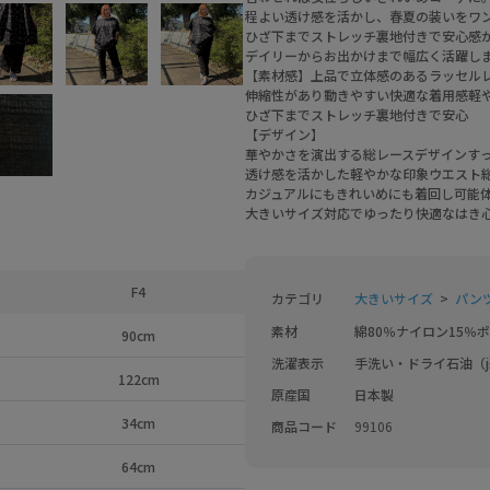
程よい透け感を活かし、春夏の装いをワ
ひざ下までストレッチ裏地付きで安心感
デイリーからお出かけまで幅広く活躍し
【素材感】上品で立体感のあるラッセル
伸縮性があり動きやすい快適な着用感軽
ひざ下までストレッチ裏地付きで安心
【デザイン】
華やかさを演出する総レースデザインす
透け感を活かした軽やかな印象ウエスト
カジュアルにもきれいめにも着回し可能
大きいサイズ対応でゆったり快適なはき
F4
カテゴリ
大きいサイズ
パンツ
素材
綿80％ナイロン15％
90cm
洗濯表示
手洗い・ドライ石油（
122cm
原産国
日本製
34cm
商品コード
99106
64cm