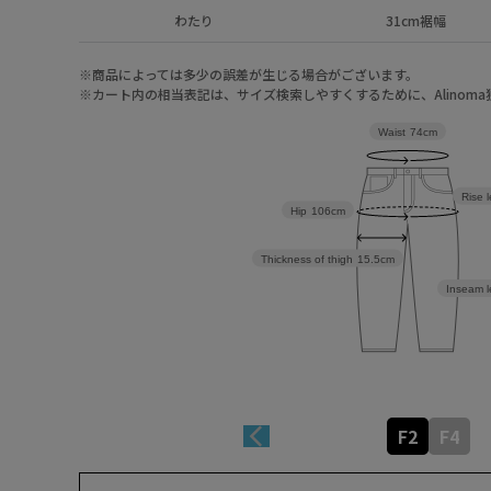
わたり
31cm裾幅
※商品によっては多少の誤差が生じる場合がございます。
※カート内の相当表記は、サイズ検索しやすくするために、Alinom
Waist
74cm
Rise 
Hip
106cm
Thickness of thigh
15.5cm
Inseam l
F2
F4