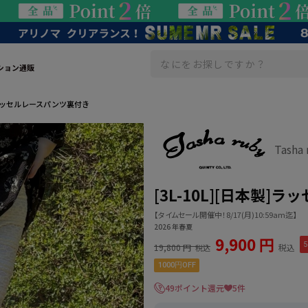
ション通販
本製]ラッセルレースパンツ裏付き
Tash
[3L-10L][日本製
【タイムセール開催中！8/17(月)10:59am迄】
2026 年春夏
9,900 円
5
19,800 円
税込
税込
1000円OFF
49ポイント還元
5件