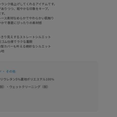
ンランク格上げしてくれるアイテムです。
がありつつ、軽やかな印象をキープ。
ます。
レース素材なめらかでやわらかい肌触り
やかで春夏にぴったりの素材感
っきり見えするストレートシルエット
総ゴム仕様でラクな着脱
体型カバーも叶える絶妙なシルエット
心地
 ・ その他
ポリウレタン5％裏地ポリエステル100％
j弱）・ウェットクリーニング（弱）