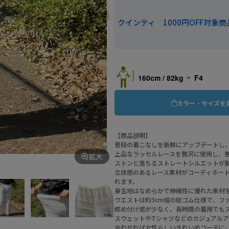
クインティ 1000円OFF対象商
160cm / 82kg
F4
カラー・サイズを
【商品説明】
普段の着こなしを新鮮にアップデートし
上品なラッセルレースを贅沢に使用し、
拡大
ストンと落ちるストレートシルエットが
立体感のあるレース素材がコーディネー
れます。
身生地はなめらかで伸縮性に優れた素材
ウエストは約3cm幅の総ゴム仕様で、フ
締め付け感が少なく、長時間の着用でも
スウェットやTシャツなどのカジュアル
合わせれば女性らしいきれいめコーデに