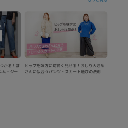
【ワイド
どう着こ
見つかる！ぽ
ヒップを味方に可愛く見せる！おしり大きめ
ニム・ジー
さんに似合うパンツ・スカート選びの法則