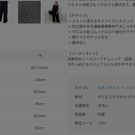
ウエストは総ゴム＋ドロスト紐付きで、
【デザイン】
→ ストンと落ちるセミワイドシルエット
→ 凹凸感のある接結楊柳素材でおしゃれ
→ ウエスト総ゴム＋ドロスト紐付きでサ
→ 両サイドポケット付き
→ 裏地なし
【コーディネート】
F4
同素材のノースリーブチュニック（品番：
きれいめにもカジュアルにも合わせやす
88-110cm
136cm
カテゴリ
大きいサイズ
パンツ
39.5cm
素材
ポリエステル95％ ポ
40cm
洗濯表示
手洗い
原産国
中国
30.5cm
商品コード
7283
62cm