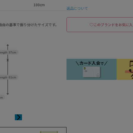
100cm
返品について
a独自の基準で振り分けたサイズです。
このブランドをお気に入
length
37cm
ength
61cm
cm