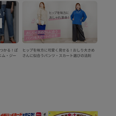
【ワイド
どう着こ
見つかる！ぽ
ヒップを味方に可愛く見せる！おしり大きめ
ニム・ジー
さんに似合うパンツ・スカート選びの法則