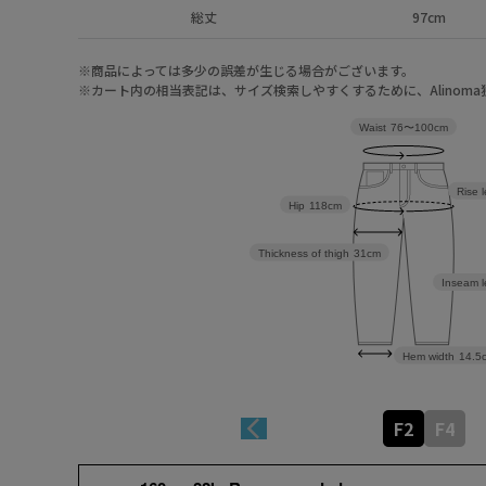
総丈
97cm
※商品によっては多少の誤差が生じる場合がございます。
※カート内の相当表記は、サイズ検索しやすくするために、Alinom
Waist
76〜100cm
Rise 
Hip
118cm
Thickness of thigh
31cm
Inseam l
Hem width
14.5
F2
F4