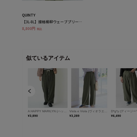
QUINTY
【3L-8L】接結楊柳ウェーブプリーツ
デザインチュニック
8,800円
税込