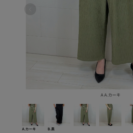
A A.カーキ
A.カーキ
B.黒