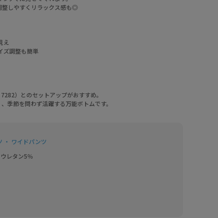
調整しやすくリラックス感も◎
見え
イズ調整も簡単
7282）とのセットアップがおすすめ。
く、季節を問わず活躍する万能ボトムです。
 ・ ワイドパンツ
リウレタン5％