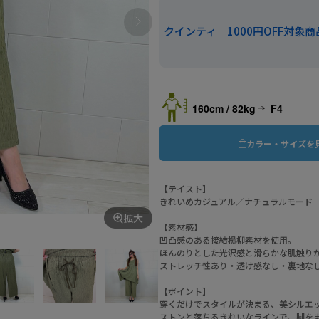
クインティ 1000円OFF対象商
160cm / 82kg
F4
カラー・サイズを
【テイスト】
きれいめカジュアル／ナチュラルモード
拡大
【素材感】
凹凸感のある接結楊柳素材を使用。
ほんのりとした光沢感と滑らかな肌触り
ストレッチ性あり・透け感なし・裏地な
【ポイント】
穿くだけでスタイルが決まる、美シルエ
ストンと落ちるきれいなラインで、脚を