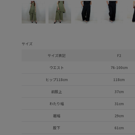
サイズ
サイズ表記
F2
ウエスト
76-100cm
ヒップ118cm
118cm
前股上
37cm
わたり幅
31cm
裾幅
29cm
股下
61cm