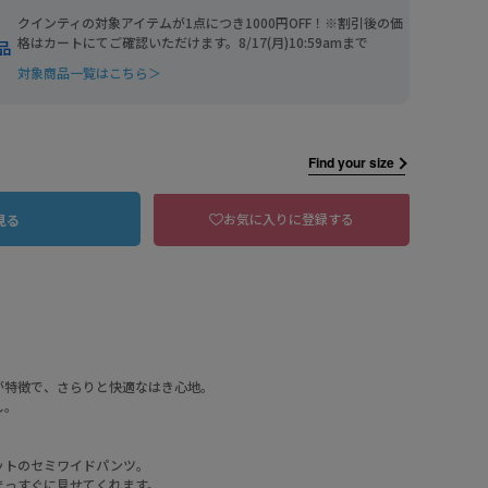
クインティの対象アイテムが1点につき1000円OFF！※割引後の価
格はカートにてご確認いただけます。8/17(月)10:59amまで
品
対象商品一覧はこちら＞
Find your size
お気に入りに登録する
見る
B B.黒
が特徴で、さらりと快適なはき心地。
し。
ットのセミワイドパンツ。
まっすぐに見せてくれます。