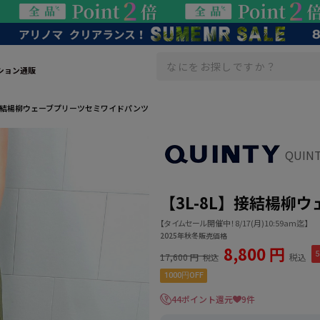
ション通販
】接結楊柳ウェーブプリーツセミワイドパンツ
QUIN
【3L-8L】接結楊柳
【タイムセール開催中！8/17(月)10:59am迄】
2025年秋冬販売価格
8,800 円
5
17,600 円
税込
税込
1000円OFF
44ポイント還元
9件