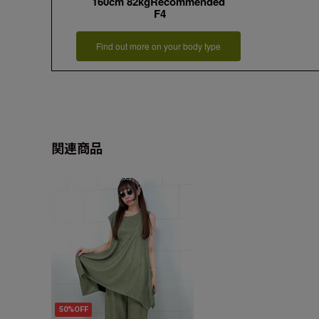
160cm 82kgRecommended
F4
Find out more on your body type
関連商品
50%OFF