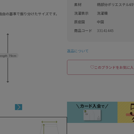
素材
柄部分ポリエステル65
洗濯表示
洗濯機
a独自の基準で振り分けたサイズです。
原産国
中国
商品コード
33141445
返品について
ength
79cm
このブランドをお気に入