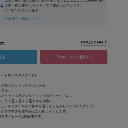
sabstreet my standardの対象アイテムが1点につき1000円OFF！
※割引後の価格はカートにてご確認いただけます。
0円
8/17(月)10:59amまで
対象商品一覧はこちら＞
Find your size
cm
お気に入りに登録する
見る
ブストリートマイスタンダード)
ルを重ねたレイヤードスカート。
トです。
しボリューム感がスタイリングのアクセントに。
ることで重く見えず軽やかな印象に。
ジュアルスタイルなど様々な着こなしを楽しんでいただけます。
、穿きやすさも兼ね備えた万能アイテムです。
象のネイビーの2色展開です。