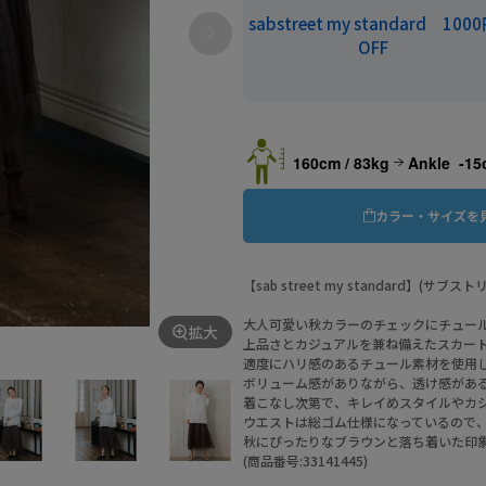
sabstreet my standard 100
OFF
160cm / 83kg
Ankle -15
カラー・サイズを
【sab street my standard】(サ
大人可愛い秋カラーのチェックにチュー
拡大
上品さとカジュアルを兼ね備えたスカー
適度にハリ感のあるチュール素材を使用
ボリューム感がありながら、透け感があ
着こなし次第で、キレイめスタイルやカ
ウエストは総ゴム仕様になっているので
秋にぴったりなブラウンと落ち着いた印
(商品番号:33141445)