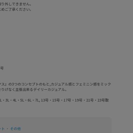
取り外しできません。
じめご了承ください。
9号
ス』の3つのコンセプトのもと,カジュアル感とフェミニン感をミック
さりげなく主張出来るデイリーカジュアル。
・3L・4L・5L・6L・7L, 13号・15号・17号・19号・21号・23号取
ト ・ その他