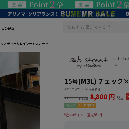
ション通販
チェック×チュールレイヤードスカート
sabs
ド
15号(M3L) チェ
2024年秋ブランド販売価格
8,800 円
5
17,600 円
税込
税込
再入荷
1000円OFF
44ポイント還元
1件