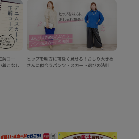
【25/
カートコ
イントは
正解コー
ヒップを味方に可愛く見せる！おしり大きめ
い着こなし
さんに似合うパンツ・スカート選びの法則