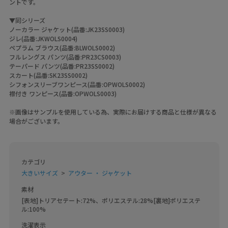
ントです。
▼同シリーズ
ノーカラー ジャケット(品番:JK23SS0003)
ジレ(品番:JKWOLS0004)
ペプラム ブラウス(品番:BLWOLS0002)
フルレングス パンツ(品番:PR23CS0003)
テーパード パンツ(品番:PR23SS0002)
スカート(品番:SK23SS0002)
シフォンスリーブワンピース(品番:OPWOLS0002)
襟付き ワンピース(品番:OPWOLS0003)
※画像はサンプルを使用している為、実際にお届けする商品と仕様が異なる
場合がございます。
カテゴリ
大きいサイズ
アウター ・ ジャケット
素材
[表地]トリアセテート:72%、ポリエステル:28%[裏地]ポリエステ
ル:100%
洗濯表示