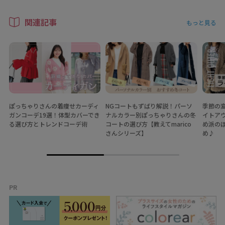
関連記事
もっと見る
ぽっちゃりさんの着痩せカーディ
NGコートもずばり解説！パーソ
季節の
ガンコーデ19選！体型カバーでき
ナルカラー別ぽっちゃりさんの冬
イトア
る選び方とトレンドコーデ術
コートの選び方【教えてmarico
め派の
さんシリーズ】
め♪
PR