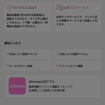
7日以内なら返品可
会員ランクサービス
商品到着後7日以内の未使用品は、
会員ランクサービスで、ランクに応
返品ができるので、サイズの心配は
じた特典やサービスをご用意してお
いりません。※下着・水着など一部
ります。
商品は返品ができません。
便利につかう
お気に入り登録ブランド
お気に入り登録アイテム
メールマガジン登録
アフィリエイト募集
AlinomaI公式アプリ
最新情報やイベント情報をこれ一つで
会員書として店頭でも利用可能