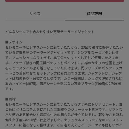
サイズ
商品詳細
どんなシーンでも合わせやすい万能テーラードジャケット
■デザイン
セレモニーやビジネスシーンに着ていただける、23区で長年ご好評いただい
ている定番素材のテーラードジャケットです。シンプルな一つボタン仕様
で、マニッシュになりすぎず、単品ジャケットとしてもご使用いただけま
す。フラップ付きの両玉縁ポケットもポイントに。襟のかえりの位置を上げ
ることでスタイルよく着こなしていただけます。同シリーズのパンツ・スカ
ートとの着合わせでセットアップにも対応できます。ジャケットは、ジャケ
ットは袖裏あり・背抜きの仕様です。カラー展開は、シックで洗練された印
象のネイビー(#075)、着用シーンを選ばない万能ブラック(#005)の2色展開
です。
■素材
セレモニーやビジネスシーンに着ていただけるタテ糸にトリアセテート、ヨ
コ糸にポリエステルを使用した二重織りのジョーゼット素材です。ソフトな
ハリ感のある風合いと適度な生地の膨らみが仕立て映えし、軽やかさを兼ね
備えた丁度いい肉感に仕上げました。ナチュラルストレッチなので、ストレ
スフリーに着こなして頂けます。ご自宅で洗えるイージーケアも嬉しいポイ