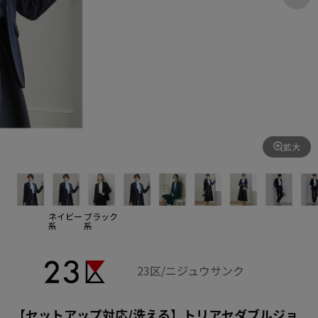
拡大
ネイビー
ブラック
系
系
23区/ニジュウサンク
【セットアップ対応/洗える】トリアセダブルジョ