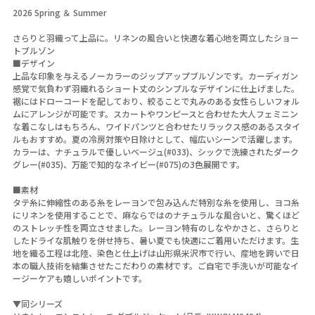
2026 Spring ＆ Summer
さらりと羽織って上品に。リネンの風合いと快適な着心地を両立したショー
トブルゾン
■デザイン
上品な印象を与えるノーカラーのジップアップブルゾンです。カーディガン
感覚で気負わず羽織れるショート丈のシンプルなデザインに仕上げました。
裾にはドローコードを配しており、絞ることで丸みのある女性らしいフォル
ムにアレンジが可能です。スカートやワンピースと合わせた大人フェミニン
な着こなしはもちろん、ワイドパンツと合わせたリラックス感のあるスタイ
ルもおすすめ。夏の冷房対策や日除けとして、幅広いシーンで活躍します。
カラーは、ナチュラルで優しいベージュ(#033)、シックで洗練されたダーク
グレー(#035)、万能で知的なネイビー(#075)の3色展開です。
■素材
タテ糸に伸縮性のある糸をレーヨンで包み込んだ特別な糸を使用し、ヨコ糸
にリネンを使用することで、麻ならではのナチュラルな風合いと、驚くほど
のストレッチ性を両立させました。レーヨン特有のしなやかさと、さらりと
したドライな肌触りを併せ持ち、暑い夏でも快適にご着用いただけます。生
地を織る工程は北陸、染色と仕上げは山形県米沢市で行い、産地を跨いで日
本の職人技術を結集させたこだわりの素材です。ご自宅で手洗いが可能なイ
ージーケアも嬉しいポイントです。
▼同シリーズ