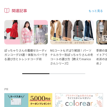
関連記事
もっと見る
ぽっちゃりさんの着痩せカーディ
NGコートもずばり解説！パーソ
季節の
ガンコーデ19選！体型カバーでき
ナルカラー別ぽっちゃりさんの冬
イトア
る選び方とトレンドコーデ術
コートの選び方【教えてmarico
め派の
さんシリーズ】
め♪
PR