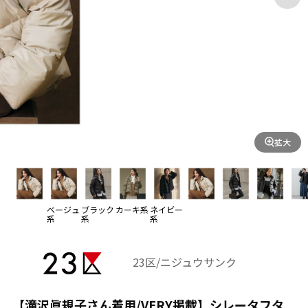
拡大
ベージュ
ブラック
カーキ系
ネイビー
系
系
系
23区/ニジュウサンク
【滝沢眞規子さん着用/VERY掲載】シレータフタ