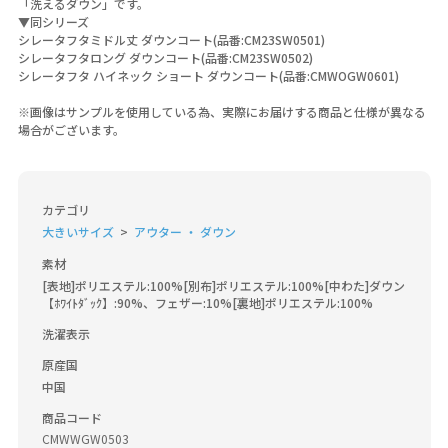
「洗えるダウン」です。
▼同シリーズ
シレータフタミドル丈 ダウンコート(品番:CM23SW0501)
シレータフタロング ダウンコート(品番:CM23SW0502)
シレータフタ ハイネック ショート ダウンコート(品番:CMWOGW0601)
※画像はサンプルを使用している為、実際にお届けする商品と仕様が異なる
場合がございます。
カテゴリ
大きいサイズ
アウター ・ ダウン
素材
[表地]ポリエステル:100%[別布]ポリエステル:100%[中わた]ダウン
【ﾎﾜｲﾄﾀﾞｯｸ】:90%、フェザー:10%[裏地]ポリエステル:100%
洗濯表示
原産国
中国
商品コード
CMWWGW0503