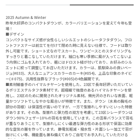
2025 Autumn & Winter
昨年大好評のコンパクトダウンが、カラーバリエーションを変えて今年も登
場！
■デザイン
コンパクトなサイズ感が女性らしいシルエットのシレータフタダウン。フロ
ントファスナーは前立てを付けて閉めた時に見えない仕様で、フードは取り
外し可能です。ショート丈なのでスカート、ワンピースとのスタイリングも
すっきりと着こなしていただけます。袖口も寒い季節に風が入ってこないよ
う内側にゴムを入れており、裾にはドロスト紐が付いており、お好みのシル
エットに絞って調整してお召いただけます。カラーは、肌馴染みの良いベー
ジュ(#033)、大人なニュアンスカラーのカーキ(#054)、上品な印象のネイビ
ー(♯075)、汎用性抜群なブラック(#005)の4色展開です。
■素材細番手のハイマルチヤーンを使用した、23区で長年好評いただいてい
るポリエステルタフタ素材です。超極細で強度のあるハイマルチヤーンを使
用し、23区のために開発されたオリジナル素材。微光沢のきれいな表面、軽
量かつソフトでしなやかな風合いが特徴です。また、ダウン（水鳥の胸毛の
部分の羽根）は保温性が高いのですが、一方で型崩れしやすいといった特徴
があります。その為、型崩れと弾力性の双方を考慮して23区シレーダウンは
ダウン90％フェザー10％の羽毛を使用しています。この混率バランスで羽毛
が重なりあうことで、型崩れしにくい最適な弾力性のある形状で保温に効果
的な空気の層を作っています。 静電気軽減・撥水性・片面シレー加工で羽が
抜けにくい等、機能面も兼ね備えておりご自宅でお手入れしていただける