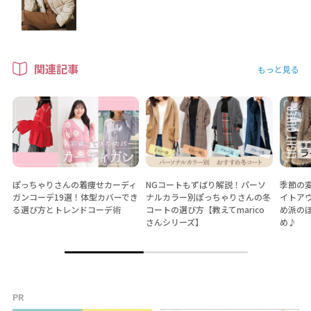
関連記事
もっと見る
ぽっちゃりさんの着痩せカーディ
NGコートもずばり解説！パーソ
季節の
ガンコーデ19選！体型カバーでき
ナルカラー別ぽっちゃりさんの冬
イトア
る選び方とトレンドコーデ術
コートの選び方【教えてmarico
め派の
さんシリーズ】
め♪
PR